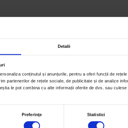
Detalii
uri
rsonaliza conținutul și anunțurile, pentru a oferi funcții de rețele
bi
im partenerilor de rețele sociale, de publicitate și de analize info
ceștia le pot combina cu alte informații oferite de dvs. sau culese î
Preferinţe
Statistici