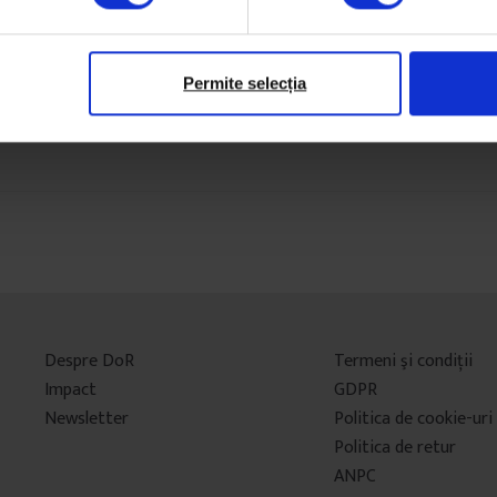
Permite selecția
Despre DoR
Termeni şi condiţii
Impact
GDPR
Newsletter
Politica de cookie-uri
Politica de retur
ANPC