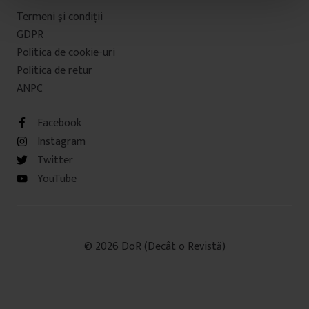
t
Termeni şi condiţii
u
GDPR
l
Politica de cookie-uri
u
Politica de retur
i
ANPC
Facebook
Instagram
Twitter
YouTube
© 2026 DoR (Decât o Revistă)