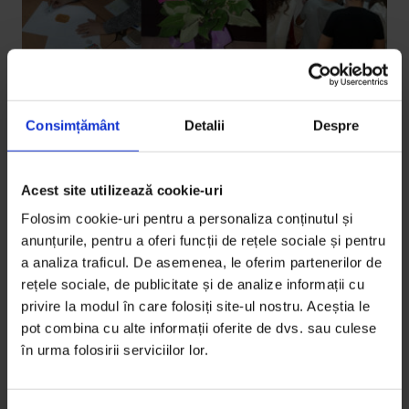
Consimțământ
Detalii
Despre
Educație
,
Parteneriate
Special, dar parte din clasă
Acest site utilizează cookie-uri
Folosim cookie-uri pentru a personaliza conținutul și
Incluziunea copiilor cu cerințe educaționale speciale
anunțurile, pentru a oferi funcții de rețele sociale și pentru
ține de două condiții: dorința profesorilor și munca
a analiza traficul. De asemenea, le oferim partenerilor de
într-o echipă formată din familie, conducerea școlii și
rețele sociale, de publicitate și de analize informații cu
profesorul de sprijin.
privire la modul în care folosiți site-ul nostru. Aceștia le
pot combina cu alte informații oferite de dvs. sau culese
De
Ana Maria Ciobanu
în urma folosirii serviciilor lor.
Fotografii din arhiva personală
Timp de citire: 8 minute