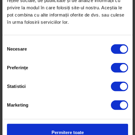
rețele sociale, de publicitate și de analize informații cu
privire la modul în care folosiți site-ul nostru. Aceștia le
pot combina cu alte informații oferite de dvs. sau culese
în urma folosirii serviciilor lor.
S
Necesare
e
l
e
Texte
,
Vești de la DoR
Preferinţe
c
[Les Films de Cannes] De vorbă cu
ț
Jacques Audiard, câștigătorul Palme
i
Statistici
d’Or 2015
a
c
Cu zeci de premii pentru cinema la activ – inclusiv
Marketing
o
Marele Premiu la Cannes în 2009 pentru "Un profet"
n
și prestigiosul…
s
i
Permitere toate
De
Irina Tacu