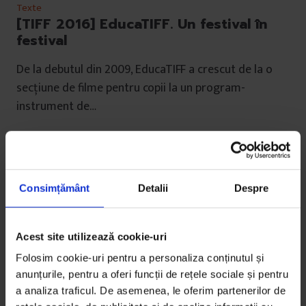
Texte
[TIFF 2016] EducaTIFF. Un festival în
festival
De la debutul din 2009, EducaTIFF a crescut de la o
secțiune de filme pentru copii la un program-
instrument de…
De
Irina Tacu
Timp de citire: 5 minute
31 mai 2016
Consimțământ
Detalii
Despre
Acest site utilizează cookie-uri
Folosim cookie-uri pentru a personaliza conținutul și
anunțurile, pentru a oferi funcții de rețele sociale și pentru
a analiza traficul. De asemenea, le oferim partenerilor de