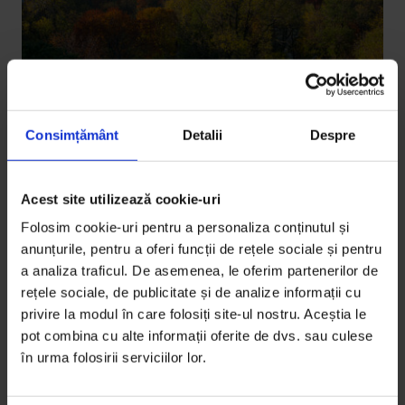
Consimțământ
Detalii
Despre
Mediu
Ce ne spun arborii din parcuri despre
Acest site utilizează cookie-uri
cum să-i îngrijim mai bine?
Folosim cookie-uri pentru a personaliza conținutul și
Cișmigiul e printre cele mai vechi grădini din țară.
anunțurile, pentru a oferi funcții de rețele sociale și pentru
Diana Culescu e printre cei mai activi peisagiști. Parcul
a analiza traficul. De asemenea, le oferim partenerilor de
rețele sociale, de publicitate și de analize informații cu
și arborii sunt astăzi în pericol, însă Diana crede că
privire la modul în care folosiți site-ul nostru. Aceștia le
există soluții.
pot combina cu alte informații oferite de dvs. sau culese
în urma folosirii serviciilor lor.
De
Anca Iosif
Fotografii de
Cătălin Georgescu