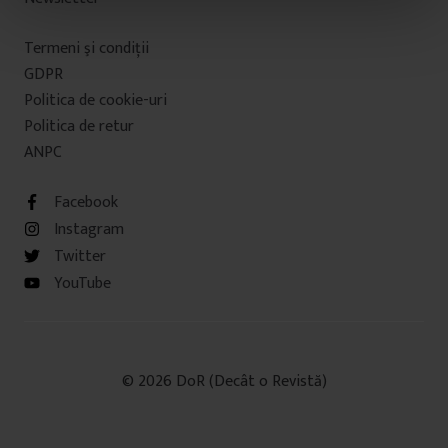
n
t
Termeni şi condiţii
u
GDPR
l
Politica de cookie-uri
u
i
Politica de retur
ANPC
Facebook
Instagram
Twitter
YouTube
© 2026 DoR (Decât o Revistă)