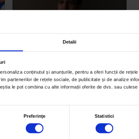
Detalii
Texte
uri
#SchimbăCeva: Transportatorul de
e
rsonaliza conținutul și anunțurile, pentru a oferi funcții de rețele
medicamente
im partenerilor de rețele sociale, de publicitate și de analize info
ceștia le pot combina cu alte informații oferite de dvs. sau culese î
Despre Vlad Voiculescu, fondatorul MedAlert
De
Oana Sandu
Fotografie de
Mircea Reștea
Preferinţe
Statistici
Timp de citire: 4 minute
28 iulie 2015