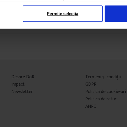
Permite selecția
Despre DoR
Termeni şi condiţii
Impact
GDPR
Newsletter
Politica de cookie-uri
Politica de retur
ANPC