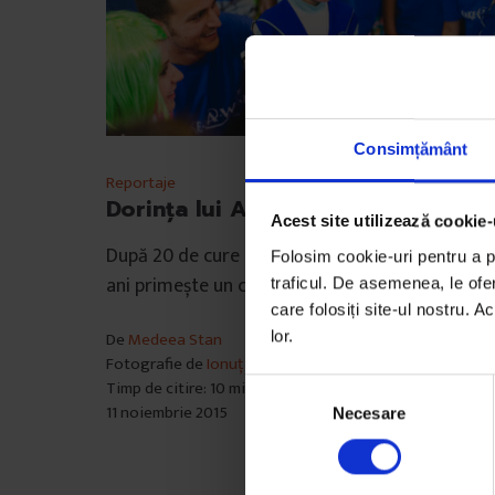
Consimțământ
Reportaje
Dorința lui Alin
Acest site utilizează cookie-
După 20 de cure de citostatice, un băiat de șas
Folosim cookie-uri pentru a pe
ani primește un cadou.
traficul. De asemenea, le ofer
care folosiți site-ul nostru. A
lor.
De
Medeea Stan
Fotografie de
Ionuț Rusu
Timp de citire: 10 minute
S
11 noiembrie 2015
Necesare
e
l
e
c