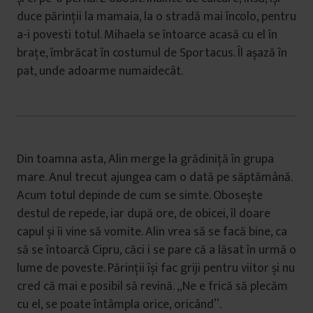
duce părinții la mamaia, la o stradă mai încolo, pentru
a-i povesti totul. Mihaela se întoarce acasă cu el în
brațe, îmbrăcat în costumul de Sportacus. Îl așază în
pat, unde adoarme numaidecât.
Din toamna asta, Alin merge la grădiniță în grupa
mare. Anul trecut ajungea cam o dată pe săptămână.
Acum totul depinde de cum se simte. Obosește
destul de repede, iar după ore, de obicei, îl doare
capul și îi vine să vomite. Alin vrea să se facă bine, ca
să se întoarcă Cipru, căci i se pare că a lăsat în urmă o
lume de poveste. Părinții își fac griji pentru viitor și nu
cred că mai e posibil să revină. „Ne e frică să plecăm
cu el, se poate întâmpla orice, oricând”.