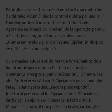
Părinților le-a fost teamă să nu-i facă mai mult rău
decât bine. Acum, îl duc la control o dată pe lună la
Fundeni, unde stă internat cel mult două zile.
Așteaptă să treacă cei cinci ani de la operație, pentru
a fi cât de cât siguri că nu va recidiva boala.
„Numărăm orelele și zilele”, spune Ciprian, în timp ce
se uită la Alin cum se joacă.
Cu o mașină adusă tot de Make a Wish, înainte de a
lua drumul spre comuna Castelu din județul
Constanța, merg toți patru la Stadionul Dinamo. Mai
ales Andrei vrea să-l vadă. Ciprian, de pe scaunul din
față, îi spune șoferului: „Facem poze repede”.
Jucătorul preferat al lui Ciprian e Ionel Dănciulescu,
iar băieții au ajuns să-l iubească la fel de mult.
Mihaela, în spate, îl ține pe Alin în brațe, iar lângă ei