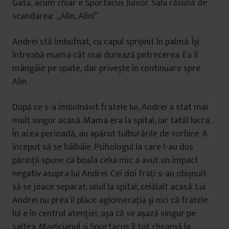
Gata, acum chiar e Sportacus Junior. Sala răsună de
scandarea: „Alin, Alin!”.
Andrei stă îmbufnat, cu capul sprijinit în palmă. Își
întreabă mama cât mai durează petrecerea. Ea îl
mângâie pe spate, dar privește în continuare spre
Alin.
După ce s-a îmbolnăvit fratele lui, Andrei a stat mai
mult singur acasă. Mama era la spital, iar tatăl lucra.
În acea perioadă, au apărut tulburările de vorbire. A
început să se bâlbâie. Psihologul la care l-au dus
părinții spune că boala celui mic a avut un impact
negativ asupra lui Andrei. Cei doi frați s-au obișnuit
să se joace separat; unul la spital, celălalt acasă. Lui
Andrei nu prea îi place aglomerația și nici că fratele
lui e în centrul atenției, așa că se așază singur pe
saltea. Magicianul și Sportacus îl tot cheamă la