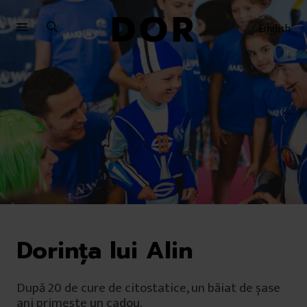
Sari
Sari
la
la
English
meniu
conținut
Dorința lui Alin
După 20 de cure de citostatice, un băiat de șase
ani primește un cadou.