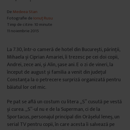
De
Medeea Stan
Fotografie de
Ionuț Rusu
Timp de citire: 10 minute
11 noiembrie 2015
La 7.30, într-o cameră de hotel din București, părinții,
Mihaela și Ciprian Amariei, îi trezesc pe cei doi copii,
Andrei, zece ani, și Alin, șase ani. E o zi de vineri, la
început de august și familia a venit din județul
Constanța la o petrecere surpriză organizată pentru
băiatul lor cel mic.
Pe pat se află un costum cu litera „S” cusută pe vestă
și curea. „S”-ul nu e de la Superman, ci de la
Sportacus, personajul principal din Orășelul leneș, un
serial TV pentru copii, în care acesta îi salvează pe