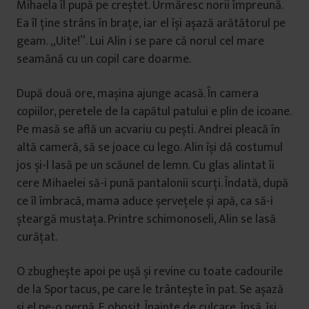
Mihaela îl pupă pe creștet. Urmăresc norii împreună.
Ea îl ține strâns în brațe, iar el își așază arătătorul pe
geam. „Uite!”. Lui Alin i se pare că norul cel mare
seamănă cu un copil care doarme.
După două ore, mașina ajunge acasă. În camera
copiilor, peretele de la capătul patului e plin de icoane.
Pe masă se află un acvariu cu pești. Andrei pleacă în
altă cameră, să se joace cu lego. Alin își dă costumul
jos și-l lasă pe un scăunel de lemn. Cu glas alintat îi
cere Mihaelei să-i pună pantalonii scurți. Îndată, după
ce îl îmbracă, mama aduce șervețele și apă, ca să-i
șteargă mustața. Printre schimonoseli, Alin se lasă
curățat.
O zbughește apoi pe ușă și revine cu toate cadourile
de la Sportacus, pe care le trântește în pat. Se așază
și el pe-o pernă. E obosit. Înainte de culcare, însă, își