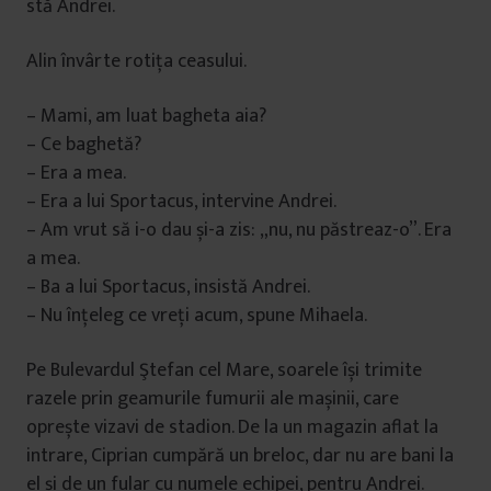
stă Andrei.
Alin învârte rotița ceasului.
– Mami, am luat bagheta aia?
– Ce baghetă?
– Era a mea.
– Era a lui Sportacus, intervine Andrei.
– Am vrut să i-o dau și-a zis: „nu, nu păstreaz-o”. Era
a mea.
– Ba a lui Sportacus, insistă Andrei.
– Nu înțeleg ce vreți acum, spune Mihaela.
Pe Bulevardul Ştefan cel Mare, soarele își trimite
razele prin geamurile fumurii ale mașinii, care
oprește vizavi de stadion. De la un magazin aflat la
intrare, Ciprian cumpără un breloc, dar nu are bani la
el și de un fular cu numele echipei, pentru Andrei.