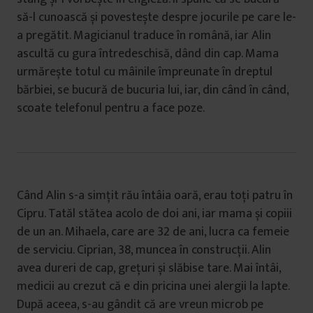
să-l cunoască și povestește despre jocurile pe care le-
a pregătit. Magicianul traduce în română, iar Alin
ascultă cu gura întredeschisă, dând din cap. Mama
urmărește totul cu mâinile împreunate în dreptul
bărbiei, se bucură de bucuria lui, iar, din când în când,
scoate telefonul pentru a face poze.
Când Alin s-a simțit rău întâia oară, erau toți patru în
Cipru. Tatăl stătea acolo de doi ani, iar mama și copiii
de un an. Mihaela, care are 32 de ani, lucra ca femeie
de serviciu. Ciprian, 38, muncea în construcții. Alin
avea dureri de cap, grețuri și slăbise tare. Mai întâi,
medicii au crezut că e din pricina unei alergii la lapte.
După aceea, s-au gândit că are vreun microb pe