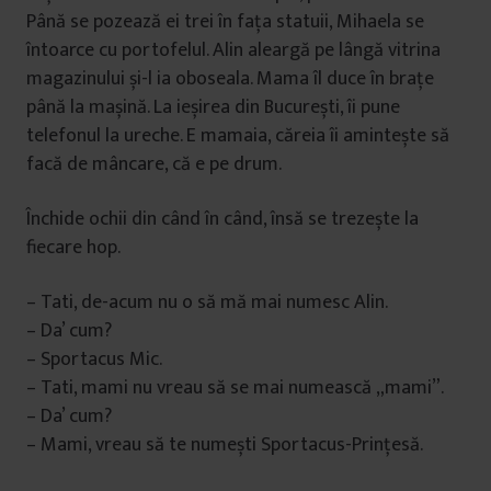
Până se pozează ei trei în fața statuii, Mihaela se
întoarce cu portofelul. Alin aleargă pe lângă vitrina
magazinului și-l ia oboseala. Mama îl duce în brațe
până la mașină. La ieșirea din București, îi pune
telefonul la ureche. E mamaia, căreia îi amintește să
facă de mâncare, că e pe drum.
Închide ochii din când în când, însă se trezește la
fiecare hop.
– Tati, de-acum nu o să mă mai numesc Alin.
– Da’ cum?
– Sportacus Mic.
– Tati, mami nu vreau să se mai numească „mami”.
– Da’ cum?
– Mami, vreau să te numești Sportacus-Prințesă.