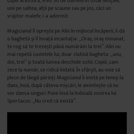
copiii acestora, vreo 30 de oameni în total. Moțăie,
unii pe saltea, alții pe scaune sau pe jos, căci un
vrăjitor malefic i-a adormit.
Magicianul îl oprește pe Alin în mijlocul încăperii, îi dă
o baghetă și îl învață incantația: „Oraș, oraș minunat,
te rog să te trezești până numărăm la trei”. Alin nu
mai repetă cuvintele lui, doar clatină bagheta: „unu,
doi, trei” și toată lumea deschide ochii. Copiii, cam
zece la număr, se ridică îndată. În sfârșit, au voie să
plece de lângă părinți. Magicianul îi invită pe leneși la
dans, însă, după câteva mișcări, le amintește că nu
vor dansa singuri. Pune însă la îndoială sosirea lui
Sportacus: „Nu cred că există”.