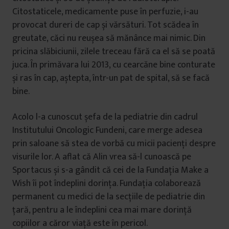
Citostaticele, medicamente puse în perfuzie, i-au
provocat dureri de cap și vărsături. Tot scădea în
greutate, căci nu reușea să mănânce mai nimic. Din
pricina slăbiciunii, zilele treceau fără ca el să se poată
juca. În primăvara lui 2013, cu cearcăne bine conturate
și ras în cap, aștepta, într-un pat de spital, să se facă
bine.
Acolo l-a cunoscut șefa de la pediatrie din cadrul
Institutului Oncologic Fundeni, care merge adesea
prin saloane să stea de vorbă cu micii pacienți despre
visurile lor. A aflat că Alin vrea să-l cunoască pe
Sportacus și s-a gândit că cei de la Fundația Make a
Wish îi pot îndeplini dorința. Fundația colaborează
permanent cu medici de la secțiile de pediatrie din
țară, pentru a le îndeplini cea mai mare dorință
copiilor a căror viață este în pericol.