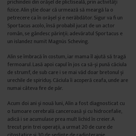
prichindeii din orășel de plictiseală, prin activități
fizice. Alin știe doar că urmează să meargă la o
petrecere ca în orășel și e nerăbdător. Sigur va fi un
Sportacus acolo, însă probabil jucat de un actor
român, se gândesc părinții; adevăratul Sportacus e
un islandez numit Magnús Scheving.
Alin se îmbracă în costum, iar mama îl ajută să tragă
fermoarul. Lasă apoi capul în jos ca să-și pună căciula
de strumf, de sub care i se mai văd doar bretonul și
urechile de spiriduș. Căciula îi acoperă ceafa, unde are
numai câteva fire de păr.
Acum doi ani și nouă luni, Alin a fost diagnosticat cu
o tumoare cerebrală canceroasă și cu hidrocefalie,
adică i se acumulase prea mult lichid în creier. A
trecut prin trei operații, a urmat 20 de cure de
citostatice și 30 de ședințe de radioterapie.