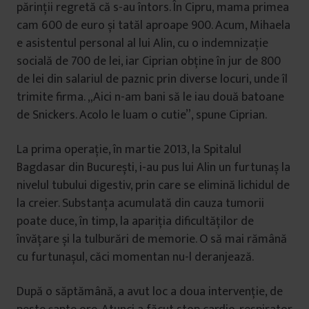
părinții regretă că s-au întors. În Cipru, mama primea
cam 600 de euro și tatăl aproape 900. Acum, Mihaela
e asistentul personal al lui Alin, cu o indemnizație
socială de 700 de lei, iar Ciprian obține în jur de 800
de lei din salariul de paznic prin diverse locuri, unde îl
trimite firma. „Aici n-am bani să le iau două batoane
de Snickers. Acolo le luam o cutie”, spune Ciprian.
La prima operație, în martie 2013, la Spitalul
Bagdasar din București, i-au pus lui Alin un furtunaș la
nivelul tubului digestiv, prin care se elimină lichidul de
la creier. Substanța acumulată din cauza tumorii
poate duce, în timp, la apariția dificultăților de
învățare și la tulburări de memorie. O să mai rămână
cu furtunașul, căci momentan nu-l deranjează.
După o săptămână, a avut loc a doua intervenție, de