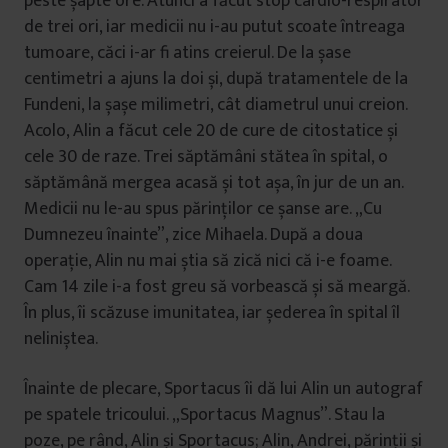
peste șapte ore. Atunci a făcut stop cardio-respirator
de trei ori, iar medicii nu i-au putut scoate întreaga
tumoare, căci i-ar fi atins creierul. De la șase
centimetri a ajuns la doi și, după tratamentele de la
Fundeni, la șașe milimetri, cât diametrul unui creion.
Acolo, Alin a făcut cele 20 de cure de citostatice și
cele 30 de raze. Trei săptămâni stătea în spital, o
săptămână mergea acasă și tot așa, în jur de un an.
Medicii nu le-au spus părinților ce șanse are. „Cu
Dumnezeu înainte”, zice Mihaela. După a doua
operație, Alin nu mai știa să zică nici că i-e foame.
Cam 14 zile i-a fost greu să vorbească și să meargă.
În plus, îi scăzuse imunitatea, iar șederea în spital îl
neliniștea.
Înainte de plecare, Sportacus îi dă lui Alin un autograf
pe spatele tricoului. „Sportacus Magnus”. Stau la
poze, pe rând, Alin și Sportacus; Alin, Andrei, părinții și