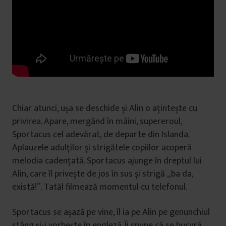
Chiar atunci, ușa se deschide și Alin o ațintește cu
privirea. Apare, mergând în mâini, supereroul,
Sportacus cel adevărat, de departe din Islanda.
Aplauzele adulților și strigătele copiilor acoperă
melodia cadențată. Sportacus ajunge în dreptul lui
Alin, care îl privește de jos în sus și strigă „ba da,
există!”. Tatăl filmează momentul cu telefonul.
Sportacus se așază pe vine, îl ia pe Alin pe genunchiul
stâng și-i vorbește în engleză. Îi spune că se bucură