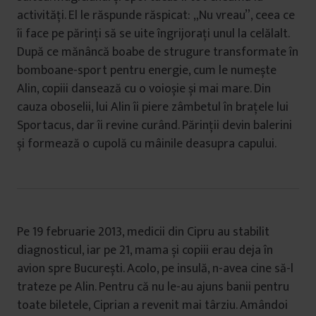
activități. El le răspunde răspicat: „Nu vreau”, ceea ce
îi face pe părinți să se uite îngrijorați unul la celălalt.
După ce mănâncă boabe de strugure transformate în
bomboane-sport pentru energie, cum le numește
Alin, copiii dansează cu o voioșie și mai mare. Din
cauza oboselii, lui Alin îi piere zâmbetul în brațele lui
Sportacus, dar îi revine curând. Părinții devin balerini
și formează o cupolă cu mâinile deasupra capului.
Pe 19 februarie 2013, medicii din Cipru au stabilit
diagnosticul, iar pe 21, mama și copiii erau deja în
avion spre București. Acolo, pe insulă, n-avea cine să-l
trateze pe Alin. Pentru că nu le-au ajuns banii pentru
toate biletele, Ciprian a revenit mai târziu. Amândoi