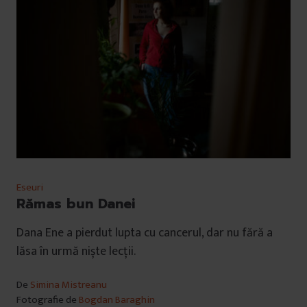
Eseuri
Rămas bun Danei
Dana Ene a pierdut lupta cu cancerul, dar nu fără a
lăsa în urmă niște lecții.
De
Simina Mistreanu
Fotografie de
Bogdan Baraghin