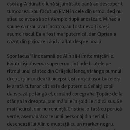
esofag. A durat o lună și jumătate până au descoperit
tumoarea. I-au făcut un RMN în cele din urmă, deși nu
știau ce avea să se întâmple după anestezie. Mihaela
spune că n-au avut încotro, au fost nevoiți să-și
asume riscul. Ea a fost mai puternică, dar Ciprian a
căzut din picioare când a aflat despre boală.
Sportacus îl îndeamnă pe Alin să-i imite mișcările.
Băiatul își observă supereroul, întinde brațele pe
ritmul unui cântec din Orășelul leneș, strânge pumnul
drept, își încordează bicepsul, își mușcă ușor buzele și
le arată tuturor cât este de puternic. Ceilalți copii
dansează pe lângă el, urmând coregrafia. Țopăie de la
stânga la dreapta, pun mâinile în șold, le ridică sus. Se
mai încurcă, dar nu renunță. Cristina, o fată cu perucă
verde, asemănătoare unui personaj din serial, îi
desenează lui Alin o mustață cu un marker negru.