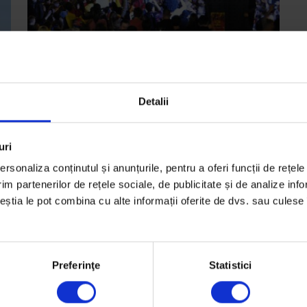
Detalii
Texte
uri
CM2014: Scrisoare din Berlin
rsonaliza conținutul și anunțurile, pentru a oferi funcții de rețele
Cum au trăit suporterii nemți seara în care au
im partenerilor de rețele sociale, de publicitate și de analize info
devenit campioni mondiali.
ceștia le pot combina cu alte informații oferite de dvs. sau culese î
De
Constantin Nimigean
Fotografii de
Andreea Cioran
Timp de citire: 3 minute
Preferinţe
Statistici
14 iulie 2014