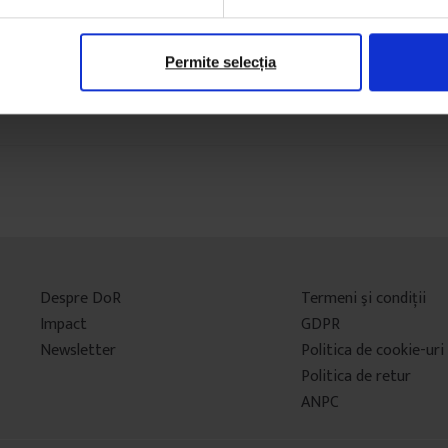
Permite selecția
Despre DoR
Termeni şi condiţii
Impact
GDPR
Newsletter
Politica de cookie-uri
Politica de retur
ANPC