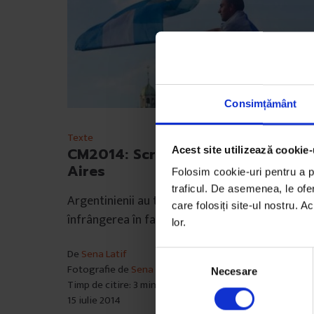
Consimțământ
Texte
Acest site utilizează cookie-
CM2014: Scrisoare din Buenos
Aires
Folosim cookie-uri pentru a pe
traficul. De asemenea, le ofer
Argentinienii au trăit împreună și victoriile, și
care folosiți site-ul nostru. A
înfrângerea în fața Germaniei.
lor.
De
Sena Latif
S
Fotografie de
Sena Latif
Necesare
e
Timp de citire: 3 minute
l
15 iulie 2014
e