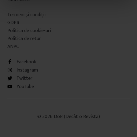
n
t
Termeni şi condiţii
u
GDPR
l
Politica de cookie-uri
u
i
Politica de retur
ANPC
Facebook
Instagram
Twitter
YouTube
© 2026 DoR (Decât o Revistă)