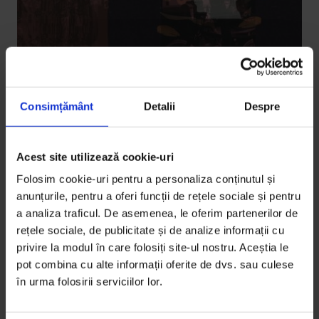
Consimțământ
Detalii
Despre
Coronavirus
,
Eseuri
„Trebuie să fim dispuși să chestionăm
Acest site utilizează cookie-uri
ceva din noi”
Folosim cookie-uri pentru a personaliza conținutul și
În momente ca cele de-acum, când suntem aruncaţi
anunțurile, pentru a oferi funcții de rețele sociale și pentru
în hăul îndoielii, putem să schimbăm în bine ceva
a analiza traficul. De asemenea, le oferim partenerilor de
rețele sociale, de publicitate și de analize informații cu
esenţial din noi, spune Doru Căstăian, profesor de
privire la modul în care folosiți site-ul nostru. Aceștia le
științe socio-umane.
pot combina cu alte informații oferite de dvs. sau culese
în urma folosirii serviciilor lor.
De
Doru Căstăian
Colaj de
Oana Barbonie