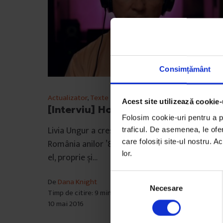
Consimțământ
Actualizator
,
Texte
Acest site utilizează cookie-
[Interviu] Hotelul Dallas
Folosim cookie-uri pentru a pe
Livia Ungur a crescut cu serialul „Dallas” în
traficul. De asemenea, le ofer
care folosiți site-ul nostru. A
România anilor ’80 și a folosit fascinația pentr
lor.
el, proprie și…
S
De
Dana Knight
Necesare
e
Timp de citire: 9 minute
l
10 mai 2016
e