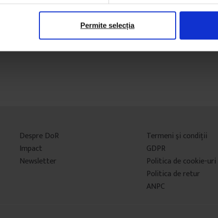
Permite selecția
Despre DoR
Termeni şi condiţii
Impact
GDPR
Newsletter
Politica de cookie-uri
Politica de retur
ANPC