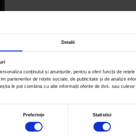
Detalii
uri
rsonaliza conținutul și anunțurile, pentru a oferi funcții de rețele
im partenerilor de rețele sociale, de publicitate și de analize info
ceștia le pot combina cu alte informații oferite de dvs. sau culese î
u
Preferinţe
Statistici