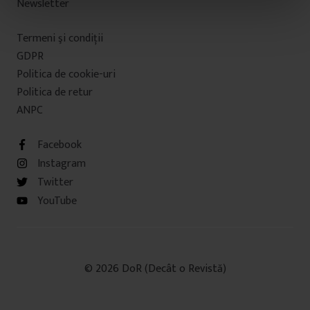
Newsletter
n
t
Termeni şi condiţii
u
l
GDPR
u
Politica de cookie-uri
i
Politica de retur
ANPC
Facebook
Instagram
Twitter
YouTube
© 2026 DoR (Decât o Revistă)