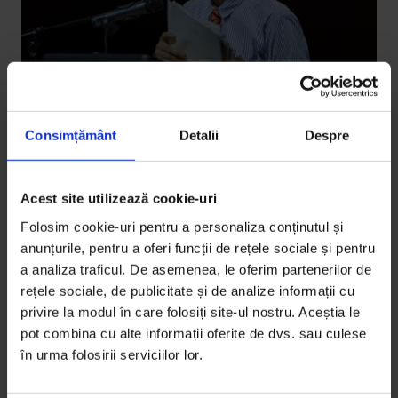
Consimțământ
Detalii
Despre
Texte
,
The Power of Storytelling
Acest site utilizează cookie-uri
David Sedaris: Mă interesează
Folosim cookie-uri pentru a personaliza conținutul și
comportamente umane fucked up
anunțurile, pentru a oferi funcții de rețele sociale și pentru
a analiza traficul. De asemenea, le oferim partenerilor de
Am vorbit cu unul dintre cei mai cunoscuți scriitori
rețele sociale, de publicitate și de analize informații cu
americani despre familii dubioase și de ce ține un
privire la modul în care folosiți site-ul nostru. Aceștia le
jurnal de 40 de ani.
pot combina cu alte informații oferite de dvs. sau culese
în urma folosirii serviciilor lor.
De
Ioana Burtea
Fotografie de
Cătălin Georgescu