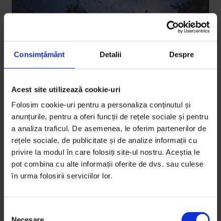
Consimțământ
Detalii
Despre
Acest site utilizează cookie-uri
Reportaje
Ciori versus porumbei
Folosim cookie-uri pentru a personaliza conținutul și
anunțurile, pentru a oferi funcții de rețele sociale și pentru
Timișoara iubește porumbeii. Cu ciorile, în schimb, are
a analiza traficul. De asemenea, le oferim partenerilor de
o problemă.
rețele sociale, de publicitate și de analize informații cu
privire la modul în care folosiți site-ul nostru. Aceștia le
De
Andrada Fiscutean
și
Sorina Vasile
pot combina cu alte informații oferite de dvs. sau culese
Fotografii de
Horațiu Şovăială
în urma folosirii serviciilor lor.
Timp de citire: 25 de minute
26 mai 2017
S
Necesare