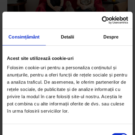
Consimțământ
Detalii
Despre
Povești
,
Reportaje
Acest site utilizează cookie-uri
Cât de greu e să fii editură
Folosim cookie-uri pentru a personaliza conținutul și
independentă în pandemie
anunțurile, pentru a oferi funcții de rețele sociale și pentru
Editura Black Button Books luptă să supraviețuiască
a analiza traficul. De asemenea, le oferim partenerilor de
rețele sociale, de publicitate și de analize informații cu
dinainte de pandemie. Cum rezistă?
privire la modul în care folosiți site-ul nostru. Aceștia le
pot combina cu alte informații oferite de dvs. sau culese
De
Anca Vancu
în urma folosirii serviciilor lor.
Fotografii de
Andreea Retinschi
Timp de citire: 8 minute
30 august 2020
S