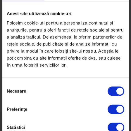
Kubarska spune povestea unui trib din Borneo ale
cărui îndeletniciri…
Acest site utilizează cookie-uri
De
Gabriela Pițurlea
Folosim cookie-uri pentru a personaliza conținutul și
Timp de citire: 3 minute
anunțurile, pentru a oferi funcții de rețele sociale și pentru
16 iunie 2015
a analiza traficul. De asemenea, le oferim partenerilor de
rețele sociale, de publicitate și de analize informații cu
privire la modul în care folosiți site-ul nostru. Aceștia le
pot combina cu alte informații oferite de dvs. sau culese
în urma folosirii serviciilor lor.
Navigare
în
S
Necesare
articole
e
l
e
Preferinţe
c
ț
i
Statistici