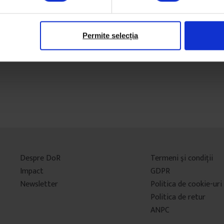
Permite selecția
Despre DoR
Termeni şi condiţii
Impact
GDPR
Newsletter
Politica de cookie-uri
Politica de retur
ANPC