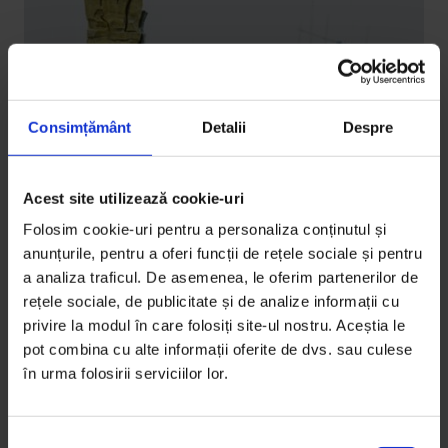
Consimțământ
Detalii
Despre
Acest site utilizează cookie-uri
Bucuresteanul
,
Texte
Folosim cookie-uri pentru a personaliza conținutul și
Bucureșteanul: Galeria artiștilor tineri
anunțurile, pentru a oferi funcții de rețele sociale și pentru
a analiza traficul. De asemenea, le oferim partenerilor de
Suzana Vasilescu are 28 de ani. În 2015, și-a deschis
rețele sociale, de publicitate și de analize informații cu
propria galerie de artă, Suprainfinit.
privire la modul în care folosiți site-ul nostru. Aceștia le
pot combina cu alte informații oferite de dvs. sau culese
De
Oana Racheleanu
în urma folosirii serviciilor lor.
Fotografii de
Cătălin Georgescu
Timp de citire: 7 minute
25 septembrie 2016
S