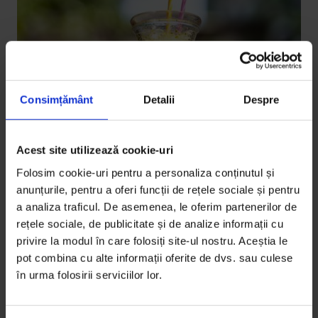
Consimțământ
Detalii
Despre
Acest site utilizează cookie-uri
Bucuresteanul
Bucureșteanul: Răcoritoare
Folosim cookie-uri pentru a personaliza conținutul și
anunțurile, pentru a oferi funcții de rețele sociale și pentru
Ne-am oprit în 7 locuri din oraș și le-am cerut
a analiza traficul. De asemenea, le oferim partenerilor de
oamenilor de la bar să ne prepare o băutură de vară
rețele sociale, de publicitate și de analize informații cu
cu care se…
privire la modul în care folosiți site-ul nostru. Aceștia le
pot combina cu alte informații oferite de dvs. sau culese
De
DoR
în urma folosirii serviciilor lor.
Fotografii de
Cătălin Georgescu
Timp de citire: 3 minute