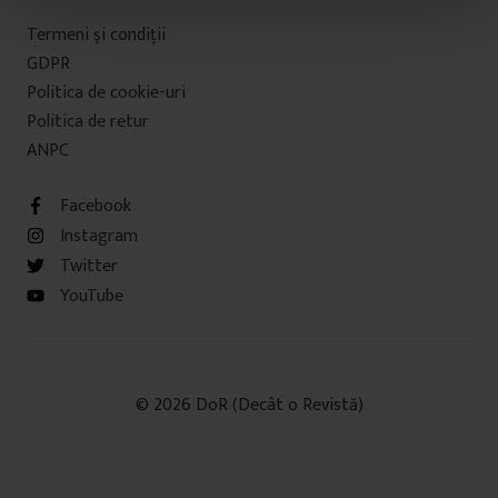
t
Termeni şi condiţii
u
GDPR
l
Politica de cookie-uri
u
Politica de retur
i
ANPC
Facebook
Instagram
Twitter
YouTube
© 2026 DoR (Decât o Revistă)