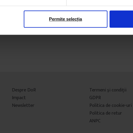
Permite selecția
Despre DoR
Termeni şi condiţii
Impact
GDPR
Newsletter
Politica de cookie-uri
Politica de retur
ANPC