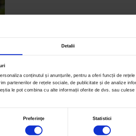
Detalii
m
uri
ă
rsonaliza conținutul și anunțurile, pentru a oferi funcții de rețele
im partenerilor de rețele sociale, de publicitate și de analize info
ceștia le pot combina cu alte informații oferite de dvs. sau culese î
rk
Preferinţe
Statistici