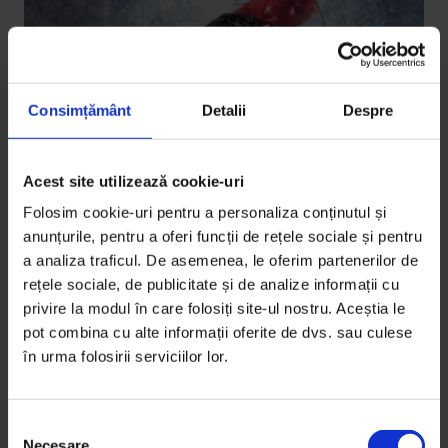
Consimțământ
Detalii
Despre
Acest site utilizează cookie-uri
Eseuri
Ultima țigară
Folosim cookie-uri pentru a personaliza conținutul și
anunțurile, pentru a oferi funcții de rețele sociale și pentru
Cum m‑am dez‑îndrăgostit de fumat după 25 de ani
a analiza traficul. De asemenea, le oferim partenerilor de
de relaţie.
rețele sociale, de publicitate și de analize informații cu
privire la modul în care folosiți site-ul nostru. Aceștia le
De
Vlad Petreanu
pot combina cu alte informații oferite de dvs. sau culese
Ilustrație de
Luana Suciu
în urma folosirii serviciilor lor.
Timp de citire: 5 minute
18 octombrie 2011
S
Necesare