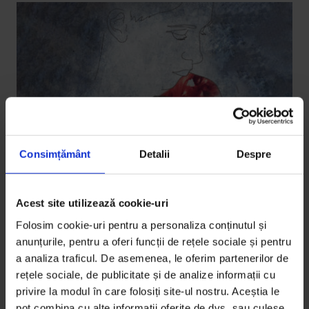
Consimțământ
Detalii
Despre
Acest site utilizează cookie-uri
Eseuri
Folosim cookie-uri pentru a personaliza conținutul și
Ultima țigară
anunțurile, pentru a oferi funcții de rețele sociale și pentru
Cum m‑am dez‑îndrăgostit de fumat după 25 de ani
a analiza traficul. De asemenea, le oferim partenerilor de
rețele sociale, de publicitate și de analize informații cu
de relaţie.
privire la modul în care folosiți site-ul nostru. Aceștia le
pot combina cu alte informații oferite de dvs. sau culese