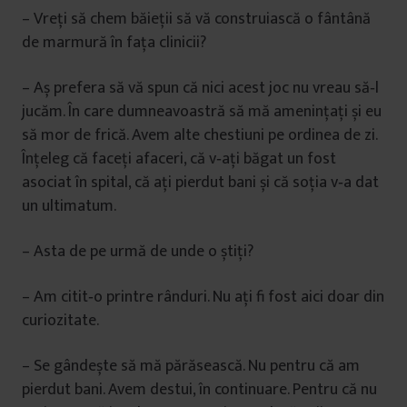
– Vreţi să chem băieţii să vă construiască o fântână
de marmură în faţa clinicii?
– Aș prefera să vă spun că nici acest joc nu vreau să‑l
jucăm. În care dumneavoastră să mă ameninţaţi și eu
să mor de frică. Avem alte chestiuni pe ordinea de zi.
Înţeleg că faceţi afaceri, că v‑aţi băgat un fost
asociat în spital, că aţi pierdut bani și că soţia v‑a dat
un ultimatum.
– Asta de pe urmă de unde o știţi?
– Am citit‑o printre rânduri. Nu aţi fi fost aici doar din
curiozitate.
– Se gândește să mă părăsească. Nu pentru că am
pierdut bani. Avem destui, în continuare. Pentru că nu