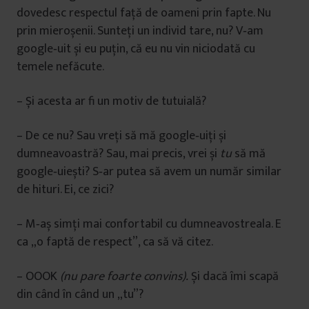
dovedesc respectul faţă de oameni prin fapte. Nu
prin mieroșenii. Sunteţi un individ tare, nu? V‑am
google‑uit și eu puţin, că eu nu vin niciodată cu
temele nefăcute.
– Și acesta ar fi un motiv de tutuială?
– De ce nu? Sau vreţi să mă google‑uiţi și
dumneavoastră? Sau, mai precis, vrei și
tu
să mă
google‑uiești? S‑ar putea să avem un număr similar
de hituri. Ei, ce zici?
– M‑aș simţi mai confortabil cu dumneavostreala. E
ca „o faptă de respect”, ca să vă citez.
– OOOK
(nu pare
foarte convins).
Și dacă îmi scapă
din când în când un „tu”?