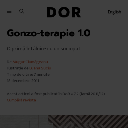
Sari
Sari
la
la
English
meniu
conținut
Gonzo‑terapie 1.0
O primă întâlnire cu un sociopat.
De
Mugur Ciumăgeanu
Ilustrație de
Luana Suciu
Timp de citire: 7 minute
18 decembrie 2011
Acest articol a fost publicat în DoR #7.2 (iarnă 2011/12)
Cumpără revista