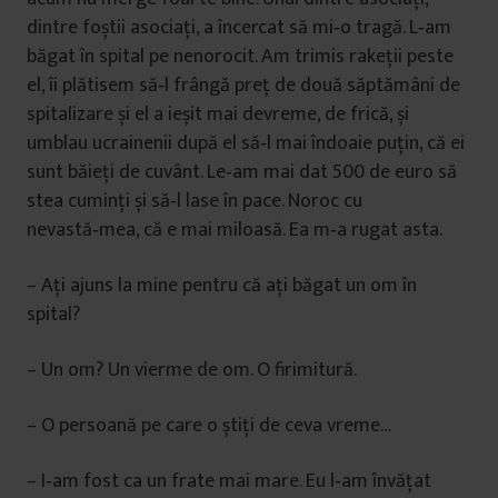
dintre foștii asociaţi, a încercat să mi‑o tragă. L‑am
băgat în spital pe nenorocit. Am trimis rakeţii peste
el, îi plătisem să‑l frângă preţ de două săptămâni de
spitalizare și el a ieșit mai devreme, de frică, și
umblau ucrainenii după el să‑l mai îndoaie puţin, că ei
sunt băieţi de cuvânt. Le‑am mai dat 500 de euro să
stea cuminţi și să‑l lase în pace. Noroc cu
nevastă‑mea, că e mai miloasă. Ea m‑a rugat asta.
– Aţi ajuns la mine pentru că aţi băgat un om în
spital?
– Un om? Un vierme de om. O firimitură.
– O persoană pe care o știţi de ceva vreme…
– I‑am fost ca un frate mai mare. Eu l‑am învăţat