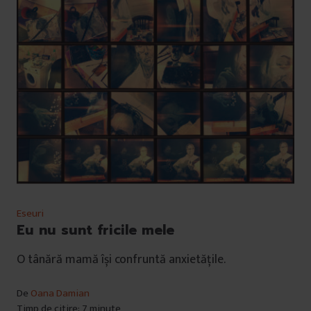
Eseuri
Eu nu sunt fricile mele
O tânără mamă își confruntă anxietățile.
De
Oana Damian
Timp de citire: 7 minute