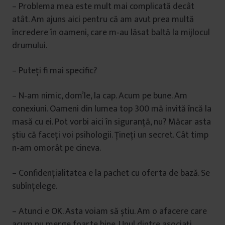
– Problema mea este mult mai complicată decât
atât. Am ajuns aici pentru că am avut prea multă
încredere în oameni, care m‑au lăsat baltă la mijlocul
drumului.
– Puteţi fi mai specific?
– N‑am nimic, dom’le, la cap. Acum pe bune. Am
conexiuni. Oameni din lumea top 300 mă invită încă la
masă cu ei. Pot vorbi aici în siguranţă, nu? Măcar asta
știu că faceţi voi psihologii. Ţineţi un secret. Cât timp
n‑am omorât pe cineva.
– Confidenţialitatea e la pachet cu oferta de bază. Se
subînțelege.
– Atunci e OK. Asta voiam să știu. Am o afacere care
acum nu merge foarte bine. Unul dintre asociaţi,