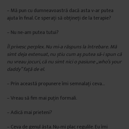
– Mă pun cu dumneavoastră dacă asta v‑ar putea
ajuta în final. Ce speraţi să obţineţi de la terapie?
– Nu ne‑am putea tutui?
Îl privesc perplex. Nu mi
‑
a răspuns la întrebare. Mă
simt deja extenuat, nu știu cum aș putea să
‑
i spun că
nu vreau jocuri, că nu simt nici o pasiune „who’s your
daddy” faţă de el.
– Prin această propunere îmi semnalaţi ceva…
– Vreau să fim mai puţin formali.
– Adică mai prieteni?
– Ceva de genul ăsta. Nu‑mi plac regulile. Eu îmi