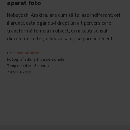
aparat foto
Nobuyoshi Araki nu are cum să te lase indiferent; ori
îl arunci, catalogându‐l drept un alt pervers care
transformă femeia în obiect, ori îi cauţi sensul
dincolo de ce te şochează sau ţi se pare indecent.
De
Diana Dondoe
Fotografii din arhiva personală
Timp de citire: 6 minute
7 aprilie 2010