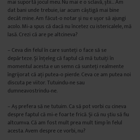
mai suportă jocul meu. Nu mai e o sclavă, știi… Am
dat bani unde trebuie, iar acum câștigă mai bine
decât mine. Am făcut‑o notar și nu e ușor să ajungi
acolo. Mi‑a spus că dacă nu încetez cu istericalele, mă
lasă. Crezi că are pe altcineva?
– Ceva din felul în care sunteți o face să se
depărteze. Și înţeleg că faptul că mă tutuiţi în
momentul acesta e un semn că sunteți realmente
îngrijorat că aţi putea‑o pierde. Ceva ce am putea noi
discuta pe viitor. Tutuindu‑ne sau
dumneavostrindu‑ne.
– Aș prefera să ne tutuim. Ca să pot vorbi cu cineva
despre faptul că mi‑e foarte frică. Și că nu știu să fiu
altcumva. Că am fost mult prea mult timp în felul
acesta. Avem despre ce vorbi, nu?