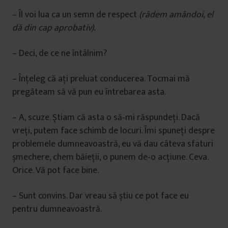
– Îl voi lua ca un semn de respect
(râdem amândoi, el
dă din cap aprobativ).
– Deci, de ce ne întâlnim?
– Înţeleg că aţi preluat conducerea. Tocmai mă
pregăteam să vă pun eu întrebarea asta.
– A, scuze. Știam că asta o să‑mi răspundeţi. Dacă
vreţi, putem face schimb de locuri. Îmi spuneţi despre
problemele dumneavoastră, eu vă dau câteva sfaturi
șmechere, chem băieţii, o punem de‑o acţiune. Ceva.
Orice. Vă pot face bine.
– Sunt convins. Dar vreau să știu ce pot face eu
pentru dumneavoastră.