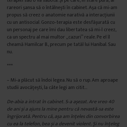
terapiei sau o va sabota. Şi pe care, în stare pură, ai
rareori şansa să o întâlnești în cabinet. Aşa că mi‑am
propus să creez o anatomie narativă a interacţiunii
cu un antisocial. Gonzo‑terapia este desfășurată cu
un personaj pe care îmi dau libertatea să mi‑l creez,
ca un spectru al mai multor „cazuri” reale. Pe el îl
cheamă Hamilcar B., precum pe tatăl lui Hanibal. Sau
nu.
***
– Mi‑a plăcut să îndoi legea. Nu să o rup. Am aproape
studii avocăţești, la câte legi am citit…
De
‑
abia a intrat în cabinet. S
‑
a așezat. Are vreo 40
de ani şi a ajuns la mine pentru că nevastă
‑
sa este
îngrijorată. Pentru că, așa am înţeles din convorbirea
cu ea la telefon, bea și a devenit violent. Și nu înţeleg