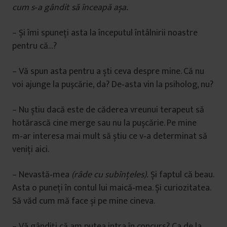
cum s
‑
a gândit să înceapă așa.
– Și îmi spuneţi asta la începutul întâlnirii noastre
pentru că…?
– Vă spun asta pentru a ști ceva despre mine. Că nu
voi ajunge la puşcărie, da? De‑asta vin la psiholog, nu?
– Nu știu dacă este de căderea vreunui terapeut să
hotărască cine merge sau nu la pușcărie. Pe mine
m‑ar interesa mai mult să știu ce v‑a determinat să
veniţi aici.
– Nevastă‑mea
(râde cu subînţeles).
Și faptul că beau.
Asta o puneţi în contul lui maică‑mea. Și curiozitatea.
Să văd cum mă face și pe mine cineva.
– Vă gândiţi că am putea intra în concurs? Ca de la