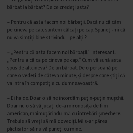
bărbat la bărbat? De ce credeţi asta?
– Pentru că asta facem noi bărbaţii. Dacă nu călcăm
pe cineva pe cap, suntem călcaţi pe cap. Spuneţi‑mi că
nu vă simţiţi bine strivindu‑i pe alţii?
– „Pentru că asta facem noi bărbaţii.” Interesant.
„Pentru a călca pe cineva pe cap.” Cum vă sună asta
spus de altcineva? De un bărbat. De o persoană pe
care o vedeţi de câteva minute, și despre care știţi că
va intra în competiţie cu dumneavoastră.
– Ei haide. Doar o să ne încordăm puţin‑puţin mușchii.
Doar nu o să vă jucaţi de‑a mironosiţa de film
american, maimuţărindu‑mă cu întrebări șmechere.
Trebuie să vreţi să mă dovediţi. Mi s‑ar părea
plictisitor să nu vă puneţi cu mine.