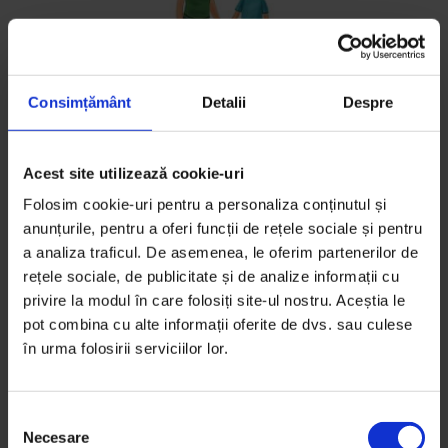
Consimțământ
Detalii
Despre
Acest site utilizează cookie-uri
Folosim cookie-uri pentru a personaliza conținutul și
Povești
,
Violență
anunțurile, pentru a oferi funcții de rețele sociale și pentru
Corina
a analiza traficul. De asemenea, le oferim partenerilor de
rețele sociale, de publicitate și de analize informații cu
O liftieră găsește curaj să plece de dragul fiilor.
privire la modul în care folosiți site-ul nostru. Aceștia le
pot combina cu alte informații oferite de dvs. sau culese
De
Oana Sandu
în urma folosirii serviciilor lor.
Timp de citire: 5 minute
25 mai 2016
S
Necesare
e