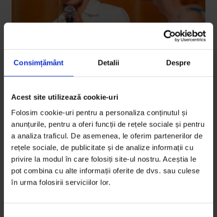
Consimțământ
Detalii
Despre
Acest site utilizează cookie-uri
Parteneriate
,
Texte
Folosim cookie-uri pentru a personaliza conținutul și
[Pelicam] Acasă lângă Cernobîl
anunțurile, pentru a oferi funcții de rețele sociale și pentru
a analiza traficul. De asemenea, le oferim partenerilor de
Documentarul „Bunicuțele din Cernobîl” a câștigat
rețele sociale, de publicitate și de analize informații cu
premiul Black Sea Docs duminică, la Pelicam.
privire la modul în care folosiți site-ul nostru. Aceștia le
Regizoarea Holly…
pot combina cu alte informații oferite de dvs. sau culese
în urma folosirii serviciilor lor.
De
Gabriela Pițurlea
Timp de citire: 10 minute
22 iunie 2016
S