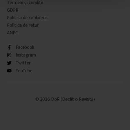
Termeni şi condiţii
t
u
GDPR
l
Politica de cookie-uri
u
Politica de retur
i
ANPC
Facebook
Instagram
Twitter
YouTube
© 2026 DoR (Decât o Revistă)