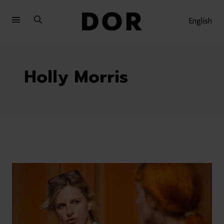
Sari
Sari
la
la
English
meniu
conținut
Holly Morris