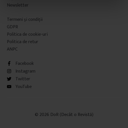
n
Newsletter
t
u
Termeni şi condiţii
l
GDPR
u
Politica de cookie-uri
i
Politica de retur
ANPC
Facebook
Instagram
Twitter
YouTube
© 2026 DoR (Decât o Revistă)