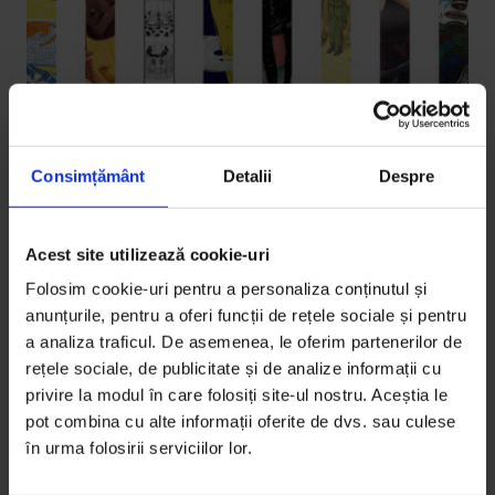
Consimțământ
Detalii
Despre
Eseuri
,
Interviuri
Călătoria eroului
Acest site utilizează cookie-uri
Am rugat opt dintre ilustratorii noștri preferați să
Folosim cookie-uri pentru a personaliza conținutul și
deseneze, cum vrea fiecare, un moment din călătoria
anunțurile, pentru a oferi funcții de rețele sociale și pentru
unui erou imaginar: fie intriga, fie punctul culminant,
a analiza traficul. De asemenea, le oferim partenerilor de
fie deznodământul. Iată rezultatul.
rețele sociale, de publicitate și de analize informații cu
privire la modul în care folosiți site-ul nostru. Aceștia le
De
DoR
pot combina cu alte informații oferite de dvs. sau culese
Ilustrații de
Andreea Chirică
,
Dan Ungureanu
,
Sorina Vasilescu
,
în urma folosirii serviciilor lor.
Ionuț Rădulescu
,
Maria Surducan
,
Andrei Drăgoi
,
Ioana Șopov
,