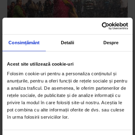
Consimțământ
Detalii
Despre
Acest site utilizează cookie-uri
Actualizator
,
Texte
,
Violență
[One World Romania] Interviu cu
Folosim cookie-uri pentru a personaliza conținutul și
Leslee Udwin: „Sunt una din cinci!”
anunțurile, pentru a oferi funcții de rețele sociale și pentru
a analiza traficul. De asemenea, le oferim partenerilor de
„India's Daughter” spune povestea unei studente
rețele sociale, de publicitate și de analize informații cu
care în 2012 a fost violată într-un autobuz de șase
privire la modul în care folosiți site-ul nostru. Aceștia le
bărbați, printre…
pot combina cu alte informații oferite de dvs. sau culese
în urma folosirii serviciilor lor.
De
Ana Maria Ciobanu
Timp de citire: 8 minute