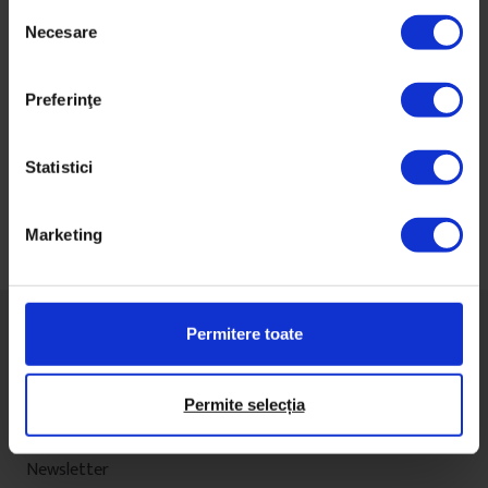
27 martie 2016
S
Necesare
e
l
e
Preferinţe
c
ț
Navigare
i
Statistici
în
a
articole
c
Marketing
o
n
s
i
Permitere toate
m
ț
ă
Permite selecția
Despre DoR
m
Impact
â
Newsletter
n