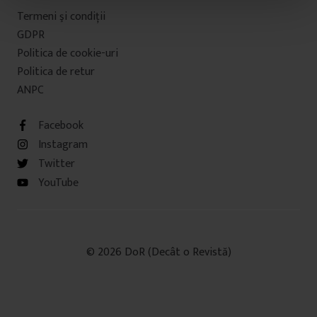
t
Termeni şi condiţii
u
GDPR
l
Politica de cookie-uri
u
Politica de retur
i
ANPC
Facebook
Instagram
Twitter
YouTube
© 2026 DoR (Decât o Revistă)