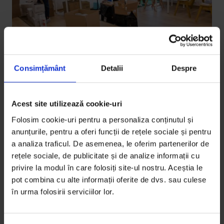
Consimțământ
Detalii
Despre
Coronavirus
,
Reportaje
Pentru alții (#8): Cum s-a mobilizat o
Acest site utilizează cookie-uri
comunitate pentru a evita „scenariul
Folosim cookie-uri pentru a personaliza conținutul și
Suceava”
anunțurile, pentru a oferi funcții de rețele sociale și pentru
a analiza traficul. De asemenea, le oferim partenerilor de
Inițiativa Vivid Neamț a mobilizat comunitatea locală
rețele sociale, de publicitate și de analize informații cu
pentru a strânge bani de echipamente și aparatură
privire la modul în care folosiți site-ul nostru. Aceștia le
medicale esențiale în lupta cu noul coronavirus.
pot combina cu alte informații oferite de dvs. sau culese
în urma folosirii serviciilor lor.
De
Bogdan Dincă
Timp de citire: 3 minute
6 aprilie 2020