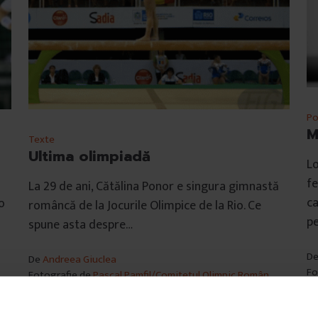
Po
M
Texte
Ultima olimpiadă
Lo
fe
La 29 de ani, Cătălina Ponor e singura gimnastă
ca
o
româncă de la Jocurile Olimpice de la Rio. Ce
pe
spune asta despre…
D
De
Andreea Giuclea
Fo
Fotografie de
Pascal Pamfil/Comitetul Olimpic Român
Ti
Timp de citire: 26 de minute
4 
4 august 2016