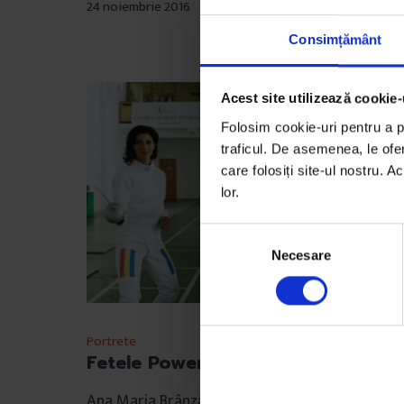
24 noiembrie 2016
Consimțământ
Acest site utilizează cookie-
Folosim cookie-uri pentru a pe
traficul. De asemenea, le ofer
care folosiți site-ul nostru. A
lor.
S
Necesare
e
l
e
c
Portrete
ț
Fetele Power Praf
i
a
Ana Maria Brânză, Anca Măroiu, Loredana Dinu 