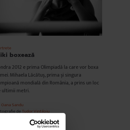
rtrete
iki boxează
ndra 2012 e prima Olimpiadă la care vor boxa
mei. Mihaela Lăcătuș, prima și singura
mpioană mondială din România, a prins un loc
 ultimii metri.
e
Oana Sandu
tografie de
Tudor Vintiloiu
mp de citire: 13 minute
august 2012