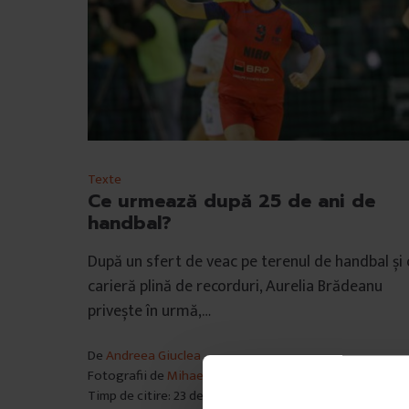
Texte
Ce urmează după 25 de ani de
handbal?
După un sfert de veac pe terenul de handbal și 
carieră plină de recorduri, Aurelia Brădeanu
privește în urmă,…
De
Andreea Giuclea
Fotografii de
Mihaela Bobar și Mircea Roșca
Timp de citire: 23 de minute