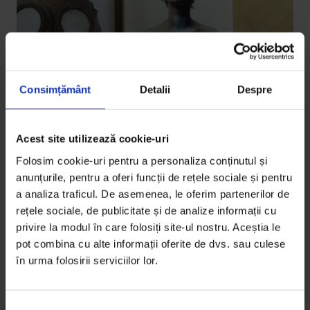
Consimțământ
Detalii
Despre
Acest site utilizează cookie-uri
Vești de la DoR
Folosim cookie-uri pentru a personaliza conținutul și
Arta de a cere (și a dărui)
anunțurile, pentru a oferi funcții de rețele sociale și pentru
a analiza traficul. De asemenea, le oferim partenerilor de
Abonații DoR au primit împreună cu acest număr
rețele sociale, de publicitate și de analize informații cu
Arta de a cere, un manifest al vieții creative semnat
privire la modul în care folosiți site-ul nostru. Aceștia le
de Amanda…
pot combina cu alte informații oferite de dvs. sau culese
în urma folosirii serviciilor lor.
De
DoR
Timp de citire: 3 minute
14 martie 2016
S