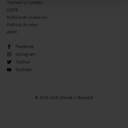
Termeni şi condiţii
t
u
GDPR
l
Politica de cookie-uri
u
Politica de retur
i
ANPC
Facebook
Instagram
Twitter
YouTube
© 2026 DoR (Decât o Revistă)