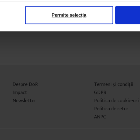
Permite selecția
Despre DoR
Termeni şi condiţii
Impact
GDPR
Newsletter
Politica de cookie-uri
Politica de retur
ANPC