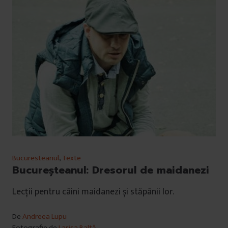
Bucuresteanul
,
Texte
Bucureşteanul: Dresorul de maidanezi
Lecții pentru câini maidanezi și stăpânii lor.
De
Andreea Lupu
Fotografie de
Larisa Baltă