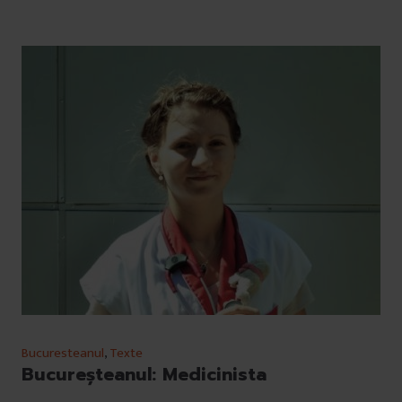
Bucuresteanul
,
Texte
Bucureşteanul: Medicinista