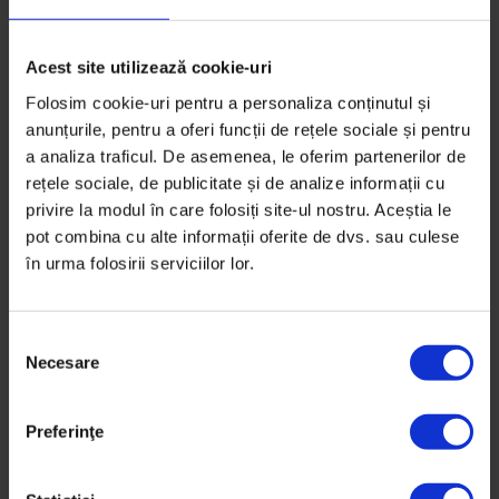
Acest site utilizează cookie-uri
Folosim cookie-uri pentru a personaliza conținutul și
anunțurile, pentru a oferi funcții de rețele sociale și pentru
a analiza traficul. De asemenea, le oferim partenerilor de
rețele sociale, de publicitate și de analize informații cu
privire la modul în care folosiți site-ul nostru. Aceștia le
pot combina cu alte informații oferite de dvs. sau culese
în urma folosirii serviciilor lor.
S
Necesare
e
l
e
Bucuresteanul
,
Texte
Preferinţe
c
Bucureșteanul: Uleiosul
ț