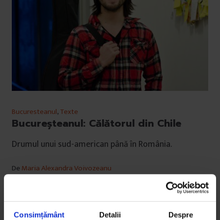
Bucuresteanul
,
Texte
Bucureşteanul: Călătorul din Chile
Drumul unui sud-american până în România.
De
Maria Alexandra Voivozeanu
Fotografie de
Larisa Baltă
Timp de citire: 4 minute
9 februarie 2014
Consimțământ
Detalii
Despre