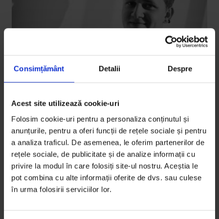
Consimțământ
Detalii
Despre
Acest site utilizează cookie-uri
Brand Story
,
Texte
[DoR & Santal] Paul spune „Da”
Folosim cookie-uri pentru a personaliza conținutul și
anunțurile, pentru a oferi funcții de rețele sociale și pentru
Până la cei 21 de ani ai săi, Paul a condus, pe rând, un
a analiza traficul. De asemenea, le oferim partenerilor de
planor, un proiect de învățare alternativă pentru
rețele sociale, de publicitate și de analize informații cu
elevi…
privire la modul în care folosiți site-ul nostru. Aceștia le
pot combina cu alte informații oferite de dvs. sau culese
De
Irina Tacu
în urma folosirii serviciilor lor.
Fotografie de
Cătălin Olteanu
Timp de citire: 3 minute