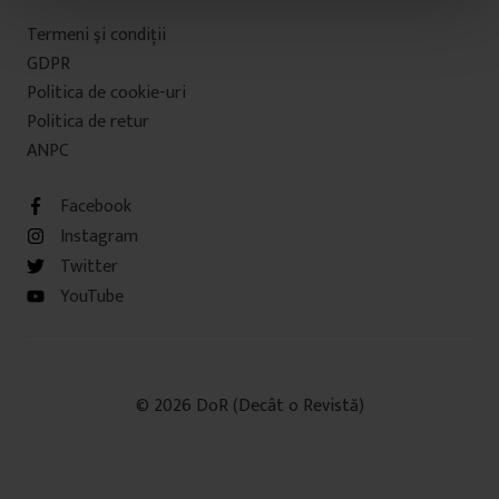
t
Termeni şi condiţii
u
GDPR
l
Politica de cookie-uri
u
Politica de retur
i
ANPC
Facebook
Instagram
Twitter
YouTube
© 2026 DoR (Decât o Revistă)