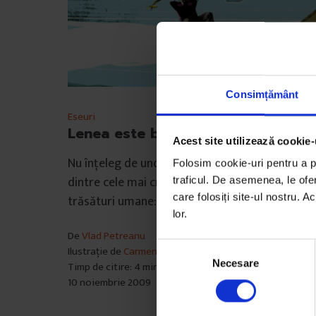
Consimțământ
Eseuri
Lenea este bună
Acest site utilizează cookie-
Nu înţeleg de unde atâta ură împotriva uneia
Folosim cookie-uri pentru a pe
dintre cele mai creative, nobile și atractive
traficul. De asemenea, le ofer
care folosiți site-ul nostru. A
trăsături umane: lenea.
lor.
De
Vlad Petreanu
S
Ilustrație de
Carmen Gociu
Necesare
e
Timp de citire: 4 minute
10 noiembrie 2009
l
e
c