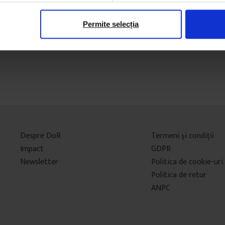
Permite selecția
Despre DoR
Termeni şi condiţii
Impact
GDPR
Newsletter
Politica de cookie-uri
Politica de retur
ANPC