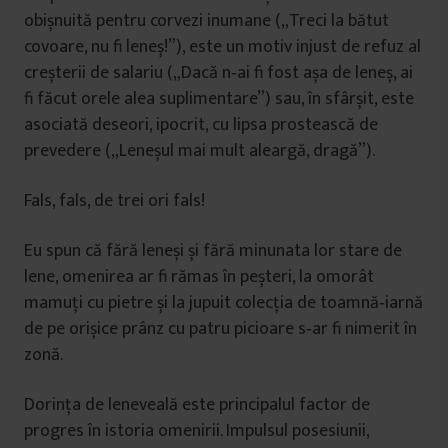
obișnuită pentru corvezi inumane („Treci la bătut
covoare, nu fi leneș!”), este un motiv injust de refuz al
creșterii de salariu („Dacă n‑ai fi fost așa de leneș, ai
fi făcut orele alea suplimentare”) sau, în sfârșit, este
asociată deseori, ipocrit, cu lipsa prostească de
prevedere („Leneșul mai mult aleargă, dragă”).
Fals, fals, de trei ori fals!
Eu spun că fără leneși și fără minunata lor stare de
lene, omenirea ar fi rămas în peșteri, la omorât
mamuţi cu pietre și la jupuit colecţia de toamnă‑iarnă
de pe orișice prânz cu patru picioare s‑ar fi nimerit în
zonă.
Dorinţa de leneveală este principalul factor de
progres în istoria omenirii. Impulsul posesiunii,