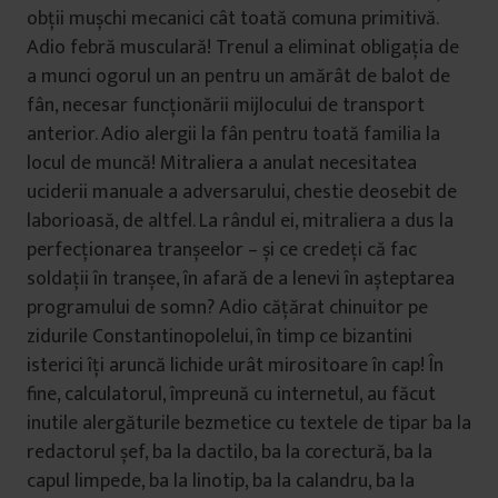
obţii mușchi mecanici cât toată comuna primitivă.
Adio febră musculară! Trenul a eliminat obligaţia de
a munci ogorul un an pentru un amărât de balot de
fân, necesar funcţionării mijlocului de transport
anterior. Adio alergii la fân pentru toată familia la
locul de muncă! Mitraliera a anulat necesitatea
uciderii manuale a adversarului, chestie deosebit de
laborioasă, de altfel. La rândul ei, mitraliera a dus la
perfecţionarea tranșeelor – și ce credeţi că fac
soldaţii în tranșee, în afară de a lenevi în așteptarea
programului de somn? Adio căţărat chinuitor pe
zidurile Constantinopolelui, în timp ce bizantini
isterici îţi aruncă lichide urât mirositoare în cap! În
fine, calculatorul, împreună cu internetul, au făcut
inutile alergăturile bezmetice cu textele de tipar ba la
redactorul șef, ba la dactilo, ba la corectură, ba la
capul limpede, ba la linotip, ba la calandru, ba la