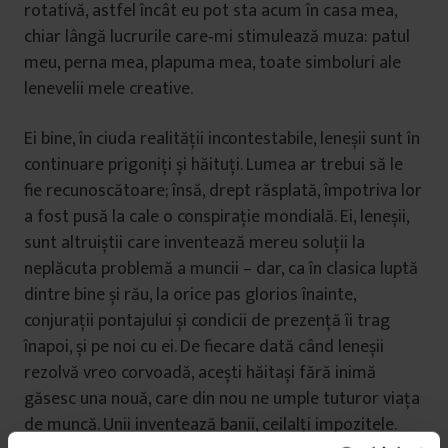
rotativă, astfel încât eu pot sta acum în casa mea,
chiar lângă lucrurile care‑mi stimulează muza: patul
meu, perna mea, plapuma mea, toate simboluri ale
lenevelii mele creative.
Ei bine, în ciuda realităţii incontestabile, leneșii sunt în
continuare prigoniţi și hăituţi. Lumea ar trebui să le
fie recunoscătoare; însă, drept răsplată, împotriva lor
a fost pusă la cale o conspiraţie mondială. Ei, leneșii,
sunt altruiștii care inventează mereu soluţii la
neplăcuta problemă a muncii – dar, ca în clasica luptă
dintre bine și rău, la orice pas glorios înainte,
conjuraţii pontajului și condicii de prezenţă îi trag
înapoi, și pe noi cu ei. De fiecare dată când leneșii
rezolvă vreo corvoadă, acești hăitași fără inimă
găsesc una nouă, care din nou ne umple tuturor viaţa
de muncă. Unii inventează banii, ceilalţi impozitele.