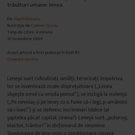
trăsături umane: lenea.
De
Vlad Petreanu
Ilustrație de
Carmen Gociu
Timp de citire: 4 minute
10 noiembrie 2009
Acest articol a fost publicat în DoR #1.
Cumpără revista
Leneșii sunt ridiculizaţi, umiliţi, terorizaţi; împotriva
lor se inventează zicale dispreţuitoare („Lenea
slujește omul ca omida pomul”), se instigă la violenţă
(„Pe nevoiaș și pe leneș cu o funie să‑i legi, p‑amândoi
să‑i îneci”) și se definesc incriminări biblice (al
șaptelea păcat capital, cineva?). Leneșii sunt „puturoși,
inactivi, trântori” în dicţionarul de sinonime.
Suspiciunea de lene este o condiţionare casnică