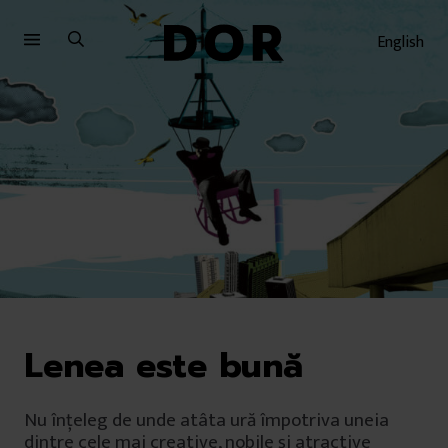
Sari
Sari
la
la
English
meniu
conținut
Lenea este bună
Nu înţeleg de unde atâta ură împotriva uneia
dintre cele mai creative, nobile și atractive