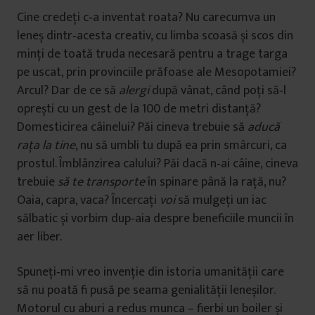
Cine credeţi c‑a inventat roata? Nu carecumva un
leneș dintr‑acesta creativ, cu limba scoasă și scos din
minţi de toată truda necesară pentru a trage targa
pe uscat, prin provinciile prăfoase ale Mesopotamiei?
Arcul? Dar de ce să
alergi
după vânat, când poţi să‑l
oprești cu un gest de la 100 de metri distanţă?
Domesticirea câinelui? Păi cineva trebuie să
aducă
raţa la tine
, nu să umbli tu după ea prin smârcuri, ca
prostul. Îmblânzirea calului? Păi dacă n‑ai câine, cineva
trebuie
să te transporte
în spinare până la raţă, nu?
Oaia, capra, vaca? Încercaţi
voi
să mulgeţi un iac
sălbatic și vorbim dup‑aia despre beneficiile muncii în
aer liber.
Spuneţi‑mi vreo invenţie din istoria umanităţii care
să nu poată fi pusă pe seama genialităţii leneșilor.
Motorul cu aburi a redus munca – fierbi un boiler și