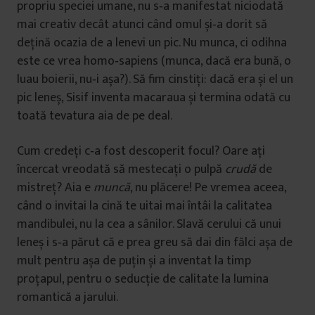
propriu speciei umane, nu s‑a manifestat niciodată
mai creativ decât atunci când omul și‑a dorit să
deţină ocazia de a lenevi un pic. Nu munca, ci odihna
este ce vrea homo‑sapiens (munca, dacă era bună, o
luau boierii, nu‑i așa?). Să fim cinstiţi: dacă era și el un
pic leneș, Sisif inventa macaraua și termina odată cu
toată tevatura aia de pe deal.
Cum credeţi c‑a fost descoperit focul? Oare aţi
încercat vreodată să mestecaţi o pulpă
crudă
de
mistreţ? Aia e
muncă
, nu plăcere! Pe vremea aceea,
când o invitai la cină te uitai mai întâi la calitatea
mandibulei, nu la cea a sânilor. Slavă cerului că unui
leneș i s‑a părut că e prea greu să dai din fălci așa de
mult pentru așa de puţin și a inventat la timp
proţapul, pentru o seducţie de calitate la lumina
romantică a jarului.