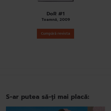
u
i
DoR #1
Toamnă, 2009
Cumpără revista
S-ar putea să-ți mai placă: