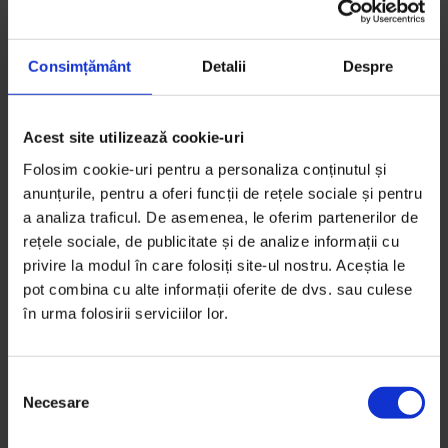
Unii inventează autostrăzile, ceilalţi radarele. Unii
inventează prânzul congelat, ceilalţi E‑urile.
Consimțământ
Detalii
Despre
Le datorăm mai mult acestor eroi tăcuţi. Nu vă lăsaţi
păcăliţi de aparenta lor moliciune; ei nu vor decât
binele omenirii. Ei sunt cei care, în ciuda tuturor
Acest site utilizează cookie-uri
adversităţilor, duc mai departe idealul universal al
Folosim cookie-uri pentru a personaliza conținutul și
traiului bun cu muncă puţină – sau deloc, așa, precum
anunțurile, pentru a oferi funcții de rețele sociale și pentru
sultanul Bruneiului, de exemplu.
a analiza traficul. De asemenea, le oferim partenerilor de
rețele sociale, de publicitate și de analize informații cu
Așadar, data viitoare când acuzaţi pe cineva de lene,
privire la modul în care folosiți site-ul nostru. Aceștia le
gândiţi‑vă bine: ce‑aţi vrea să fiţi, Sisif sau sultanul
pot combina cu alte informații oferite de dvs. sau culese
Bruneiului?
în urma folosirii serviciilor lor.
Când nu leneveşte, Vlad Petreanu face la Antena 3
televiziune premiată şi asamblează puzzle‑ul
S
Necesare
e
românesc pe blogul personal,
petreanu.ro
.
l