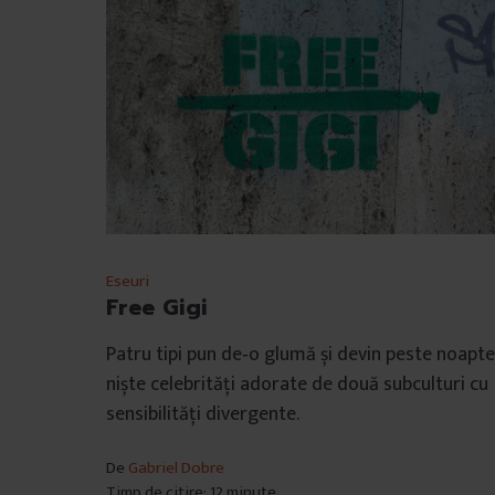
Eseuri
Free Gigi
Patru tipi pun de‑o glumă și devin peste noapte
niște celebrități adorate de două subculturi cu
sensibilități divergente.
De
Gabriel Dobre
Timp de citire: 12 minute