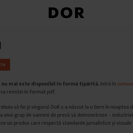
1
sta
t
nu mai este disponibil în formă tipărită.
Intră în
comuni
va revistei în format pdf.
buia să fie și singurul. DoR s-a născut la o bere în noaptea d
a unui grup de oameni de presă să demonstreze – industriei și
eze un produs care respectă standarde jurnalistice și vizuale 