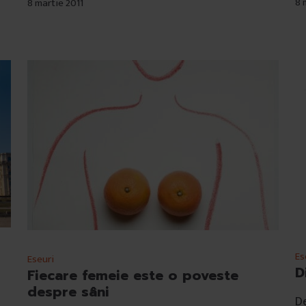
8 
8 martie 2011
Es
Eseuri
D
Fiecare femeie este o poveste
despre sâni
De