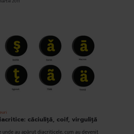
martie 2011
euri
iacritice: căciuliţă, coif, virguliţă
 unde au apărut diacriticele, cum au devenit