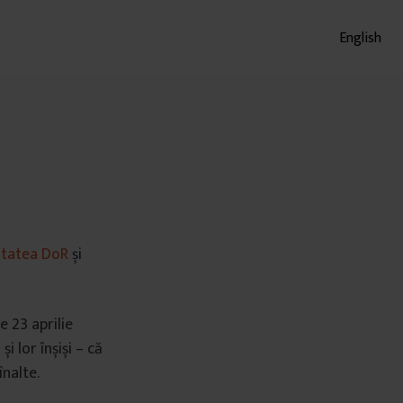
English
tatea DoR
și
e 23 aprilie
 lor înșiși – că
înalte.