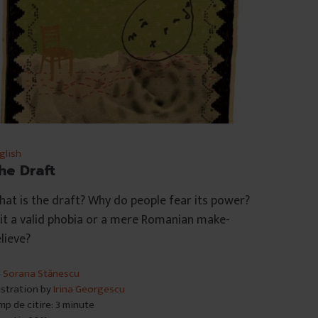
glish
he Draft
at is the draft? Why do people fear its power?
 it a valid phobia or a mere Romanian make-
lieve?
e
Sorana Stănescu
lustration by
Irina Georgescu
mp de citire: 3 minute