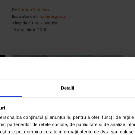
De
Sorana Stănescu
Ilustrație de
Irina Georgescu
Timp de citire: 7 minute
16 noiembrie 2016
Detalii
uri
rsonaliza conținutul și anunțurile, pentru a oferi funcții de rețele
im partenerilor de rețele sociale, de publicitate și de analize info
ceștia le pot combina cu alte informații oferite de dvs. sau culese î