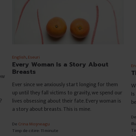
English
,
Eseuri
Every Woman Is a Story About
En
Breasts
T
ow
Ever since we anxiously start longing for them
Wh
up until they fall victims to gravity, we spend our
Is
?
lives obsessing about their fate. Every woman is
be
a story about breasts. This is mine.
D
Il
De
Crina Moșneagu
Ti
Timp de citire: 11 minute