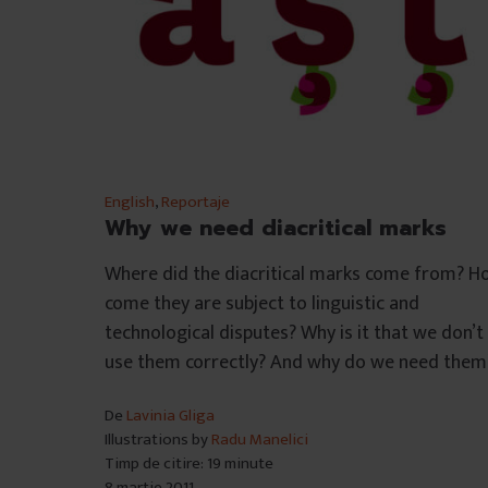
â
n
t
u
l
u
i
English
,
Reportaje
Why we need diacritical marks
Where did the diacritical marks come from? H
come they are subject to linguistic and
technological disputes? Why is it that we don’t
use them correctly? And why do we need them
De
Lavinia Gliga
Illustrations by
Radu Manelici
Timp de citire: 19 minute
8 martie 2011