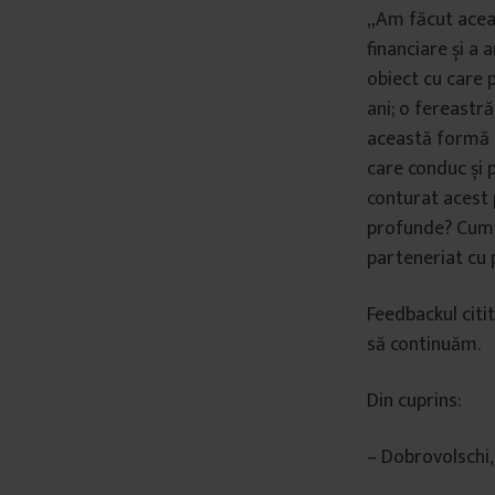
„Am făcut aceas
financiare și a 
obiect cu care p
ani; o fereastr
această formă s
care conduc și p
conturat acest 
profunde? Cum n
parteneriat cu 
Feedbackul citi
să continuăm.
Din cuprins:
– Dobrovolschi,