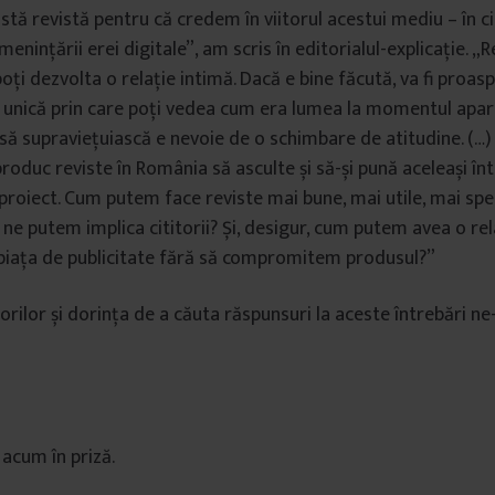
tă revistă pentru că credem în viitorul acestui mediu – în ci
amenințării erei digitale”, am scris în editorialul-explicație. „
oți dezvolta o relație intimă. Dacă e bine făcută, va fi proas
ă unică prin care poți vedea cum era lumea la momentul apariț
ă supraviețuiască e nevoie de o schimbare de atitudine. (…)
roduc reviste în România să asculte și să-și pună aceleași în
proiect. Cum putem face reviste mai bune, mai utile, mai sp
e putem implica cititorii? Și, desigur, cum putem avea o rel
piața de publicitate fără să compromitem produsul?”
torilor și dorința de a căuta răspunsuri la aceste întrebări 
 acum în priză.