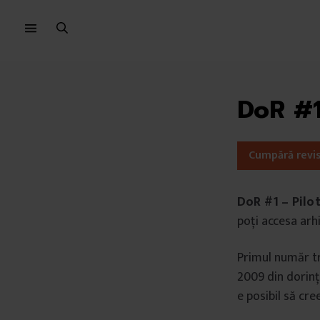
Sari
Sari
la
la
meniu
conținut
DoR #
Cumpără revi
DoR #1 – Pilo
poți accesa arhi
Primul număr tre
2009 din dorinț
e posibil să cre