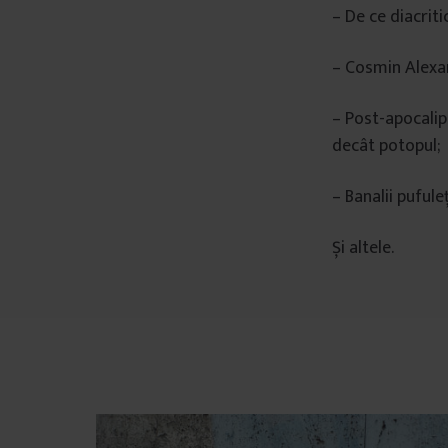
– De ce diacriti
– Cosmin Alexan
– Post-apocalip
decât potopul;
– Banalii pufule
Și altele.