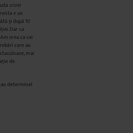
uda crizei
Revista e un
pătă și după 10
iei. Dar ca
 Am vrea ca cei
trebări care au
ectaculoase, mai
ație de
ne-au determinat