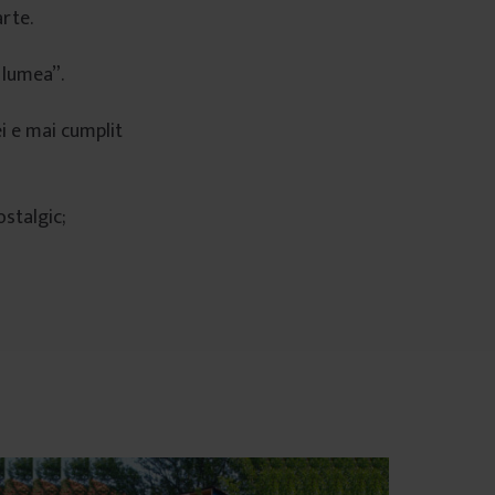
arte.
 lumea”.
i e mai cumplit
ostalgic;