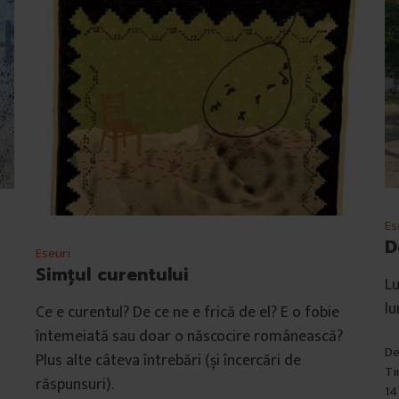
Es
D
Eseuri
Simţul curentului
Lu
l
Ce e curentul? De ce ne e frică de el? E o fobie
întemeiată sau doar o născocire românească?
D
Plus alte câteva întrebări (și încercări de
Ti
răspunsuri).
14