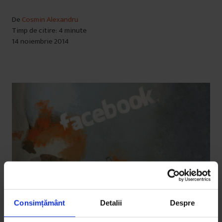
De
Cosmin Alexandru
Timp de citire: 4 minute
14 noiembrie 2014
Consimțământ
Detalii
Despre