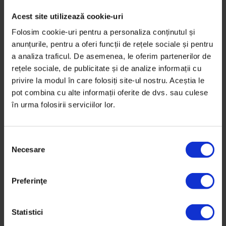
Eseuri
Acest site utilizează cookie-uri
Eu vara nu tac
Folosim cookie-uri pentru a personaliza conținutul și
anunțurile, pentru a oferi funcții de rețele sociale și pentru
O pledoarie pentru un altfel de echilibru şi pentru
a analiza traficul. De asemenea, le oferim partenerilor de
pierderea lui ocazională.
rețele sociale, de publicitate și de analize informații cu
privire la modul în care folosiți site-ul nostru. Aceștia le
De
Cosmin Alexandru
pot combina cu alte informații oferite de dvs. sau culese
Ilustrație de
Carmen Gociu
în urma folosirii serviciilor lor.
Timp de citire: 7 minute
20 noiembrie 2012
S
Necesare
e
l
e
Preferinţe
c
ț
i
Statistici
a