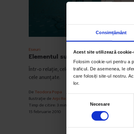
Consimțământ
Eseuri
Acest site utilizează cookie-
Elementul supriză
Folosim cookie-uri pentru a pe
Într‑o relație, cele mai mai bune surprize sunt
traficul. De asemenea, le ofer
cele anunțate.
care folosiți site-ul nostru. A
lor.
De
Teodora Popa
S
Ilustrație de
Arpi Rezi
Necesare
Timp de citire: 3 minute
e
15 februarie 2010
l
e
c
ț