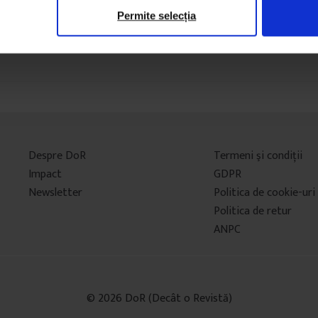
Permite selecția
Despre DoR
Termeni şi condiţii
Impact
GDPR
Newsletter
Politica de cookie-uri
Politica de retur
ANPC
© 2026 DoR (Decât o Revistă)