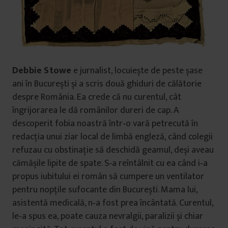
Debbie Stowe
e jurnalist, locuiește de peste șase
ani în București și a scris două ghiduri de călătorie
despre România. Ea crede că nu curentul, cât
îngrijorarea le dă românilor dureri de cap. A
descoperit fobia noastră într‑o vară petrecută în
redacția unui ziar local de limbă engleză, când colegii
refuzau cu obstinație să deschidă geamul, deși aveau
cămășile lipite de spate. S‑a reîntâlnit cu ea când i‑a
propus iubitului ei român să cumpere un ventilator
pentru nopțile sufocante din București. Mama lui,
asistentă medicală, n‑a fost prea încântată. Curentul,
le‑a spus ea, poate cauza nevralgii, paralizii și chiar