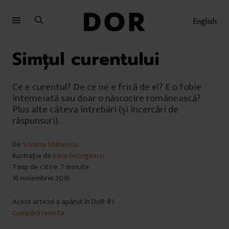
Sari
Sari
la
la
English
meniu
conținut
Simţul curentului
Ce e curentul? De ce ne e frică de el? E o fobie
întemeiată sau doar o născocire românească?
Plus alte câteva întrebări (și încercări de
răspunsuri).
De
Sorana Stănescu
Ilustrație de
Irina Georgescu
Timp de citire: 7 minute
16 noiembrie 2016
Acest articol a apărut în DoR #1.
Cumpără revista