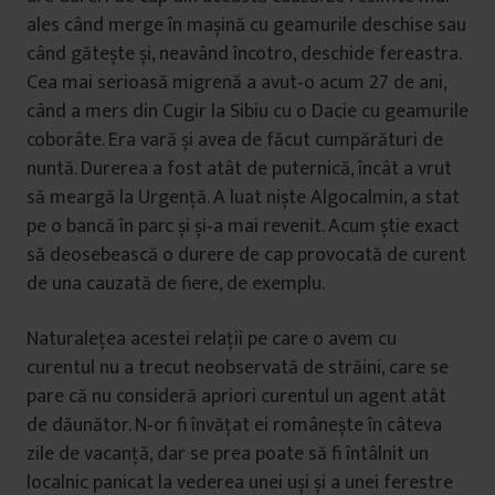
ales când merge în mașină cu geamurile deschise sau
când gătește și, neavând încotro, deschide fereastra.
Cea mai serioasă migrenă a avut‑o acum 27 de ani,
când a mers din Cugir la Sibiu cu o Dacie cu geamurile
coborâte. Era vară și avea de făcut cumpărături de
nuntă. Durerea a fost atât de puternică, încât a vrut
să meargă la Urgență. A luat niște Algocalmin, a stat
pe o bancă în parc și și‑a mai revenit. Acum știe exact
să deosebească o durere de cap provocată de curent
de una cauzată de fiere, de exemplu.
Naturalețea acestei relații pe care o avem cu
curentul nu a trecut neobservată de străini, care se
pare că nu consideră apriori curentul un agent atât
de dăunător. N‑or fi învățat ei românește în câteva
zile de vacanță, dar se prea poate să fi întâlnit un
localnic panicat la vederea unei uși și a unei ferestre