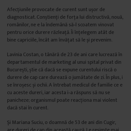
Afecțiunile provocate de curent sunt ușor de
diagnosticat. Conștienți de forța lui distructivă, nouă,
românilor, ne e la îndemână să‑l scoatem vinovat
pentru orice durere răzleață. Îi înțelegem atât de
bine capriciile, încât am învățat să le și prevenim.
Lavinia Costan, o tânără de 23 de ani care lucrează în
departamentul de marketing al unui spital privat din
București, știe că dacă se expune curentului riscă o
durere de cap care durează o jumătate de zi. În plus, i
se înroșesc și ochii. A întrebat medicul de familie ce e
cu aceste dureri, iar acesta i‑a răspuns să nu se
panicheze; organismul poate reacționa mai violent
dacă stai în curent.
Și Mariana Suciu, o doamnă de 53 de ani din Cugir,
are dureri de cap din această cauză. Le resimte mai