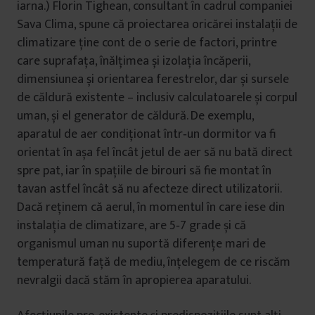
iarna.) Florin Tighean, consultant în cadrul companiei
Sava Clima, spune că proiectarea oricărei instalații de
climatizare ține cont de o serie de factori, printre
care suprafața, înălțimea și izolația încăperii,
dimensiunea și orientarea ferestrelor, dar și sursele
de căldură existente – inclusiv calculatoarele și corpul
uman, și el generator de căldură. De exemplu,
aparatul de aer condiționat într‑un dormitor va fi
orientat în așa fel încât jetul de aer să nu bată direct
spre pat, iar în spațiile de birouri să fie montat în
tavan astfel încât să nu afecteze direct utilizatorii.
Dacă reținem că aerul, în momentul în care iese din
instalația de climatizare, are 5‑7 grade și că
organismul uman nu suportă diferențe mari de
temperatură față de mediu, înțelegem de ce riscăm
nevralgii dacă stăm în apropierea aparatului.