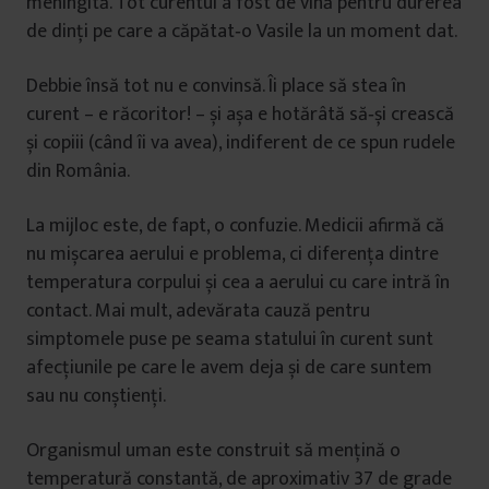
meningită. Tot curentul a fost de vină pentru durerea
de dinți pe care a căpătat‑o Vasile la un moment dat.
Debbie însă tot nu e convinsă. Îi place să stea în
curent – e răcoritor! – și așa e hotărâtă să‑și crească
și copiii (când îi va avea), indiferent de ce spun rudele
din România.
La mijloc este, de fapt, o confuzie. Medicii afirmă că
nu mișcarea aerului e problema, ci diferența dintre
temperatura corpului și cea a aerului cu care intră în
contact. Mai mult, adevărata cauză pentru
simptomele puse pe seama statului în curent sunt
afecțiunile pe care le avem deja și de care suntem
sau nu conștienți.
Organismul uman este construit să mențină o
temperatură constantă, de aproximativ 37 de grade