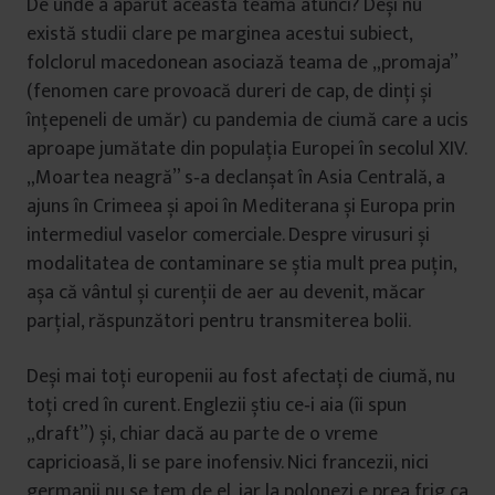
De unde a apărut această teamă atunci? Deși nu
există studii clare pe marginea acestui subiect,
folclorul macedonean asociază teama de „promaja”
(fenomen care provoacă dureri de cap, de dinți și
înțepeneli de umăr) cu pandemia de ciumă care a ucis
aproape jumătate din populația Europei în secolul XIV.
„Moartea neagră” s‑a declanșat în Asia Centrală, a
ajuns în Crimeea și apoi în Mediterana și Europa prin
intermediul vaselor comerciale. Despre virusuri și
modalitatea de contaminare se știa mult prea puțin,
așa că vântul și curenții de aer au devenit, măcar
parțial, răspunzători pentru transmiterea bolii.
Deși mai toți europenii au fost afectați de ciumă, nu
toți cred în curent. Englezii știu ce‑i aia (îi spun
„draft”) și, chiar dacă au parte de o vreme
capricioasă, li se pare inofensiv. Nici francezii, nici
germanii nu se tem de el, iar la polonezi e prea frig ca