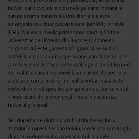
Afecțiunile pre‑existente și predispozițiile sunt alți
factori care explică problemele pe care românii le
pun pe seama curentului. Una dintre ele este
amorțeala sau chiar paralizia unei jumătăți a feței.
Silviu Mănescu, medic primar neurolog la Spitalul
Universitar de Urgență din București, spune că
diagnosticul este „pareza afrigore” și se explică
astfel: în cazul anumitor persoane, canalul osos prin
care trece nervul facial este mai îngust decât în mod
normal. Din cauza expunerii la un curent de aer rece,
acesta se comprimă, iar nervul se inflamează. Este
vorba de o predispoziție a organismului, iar curentul
– indiferent de proveniență – nu e în niciun caz
factorul principal.
Nici durerile de dinți nu pot fi atribuite exclusiv
statului în curent. Șerban Beloiu, medic stomatolog la
clinica Orodent explică mecanismul: la unele