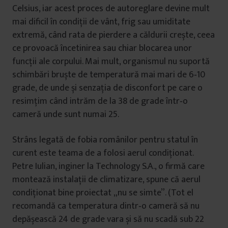
Celsius, iar acest proces de autoreglare devine mult
mai dificil în condiții de vânt, frig sau umiditate
extremă, când rata de pierdere a căldurii crește, ceea
ce provoacă încetinirea sau chiar blocarea unor
funcții ale corpului. Mai mult, organismul nu suportă
schimbări bruște de temperatură mai mari de 6‑10
grade, de unde și senzația de disconfort pe care o
resimțim când intrăm de la 38 de grade într‑o
cameră unde sunt numai 25.
Strâns legată de fobia românilor pentru statul în
curent este teama de a folosi aerul condiționat.
Petre Iulian, inginer la Technology S.A., o firmă care
montează instalații de climatizare, spune că aerul
condiționat bine proiectat „nu se simte”. (Tot el
recomandă ca temperatura dintr‑o cameră să nu
depășească 24 de grade vara și să nu scadă sub 22