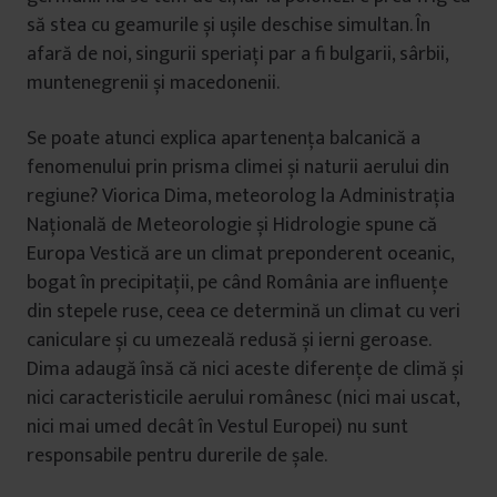
să stea cu geamurile și ușile deschise simultan. În
afară de noi, singurii speriați par a fi bulgarii, sârbii,
muntenegrenii și macedonenii.
Se poate atunci explica apartenența balcanică a
fenomenului prin prisma climei și naturii aerului din
regiune? Viorica Dima, meteorolog la Administrația
Națională de Meteorologie și Hidrologie spune că
Europa Vestică are un climat preponderent oceanic,
bogat în precipitații, pe când România are influențe
din stepele ruse, ceea ce determină un climat cu veri
caniculare și cu umezeală redusă și ierni geroase.
Dima adaugă însă că nici aceste diferențe de climă și
nici caracteristicile aerului românesc (nici mai uscat,
nici mai umed decât în Vestul Europei) nu sunt
responsabile pentru durerile de șale.