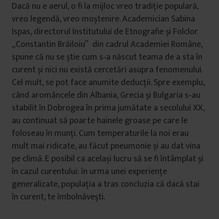
Dacă nu e aerul, o fi la mijloc vreo tradiție populară,
vreo legendă, vreo moștenire. Academician Sabina
Ispas, directorul Institutului de Etnografie și Folclor
„Constantin Brăiloiu” din cadrul Academiei Române,
spune că nu se știe cum s‑a născut teama de a sta în
curent și nici nu există cercetări asupra fenomenului.
Cel mult, se pot face anumite deducții. Spre exemplu,
când aromâncele din Albania, Grecia și Bulgaria s‑au
stabilit în Dobrogea în prima jumătate a secolului XX,
au continuat să poarte hainele groase pe care le
foloseau în munți. Cum temperaturile la noi erau
mult mai ridicate, au făcut pneumonie și au dat vina
pe climă. E posibil ca același lucru să se fi întâmplat și
în cazul curentului: în urma unei experiențe
generalizate, populația a tras concluzia că dacă stai
în curent, te îmbolnăvești.