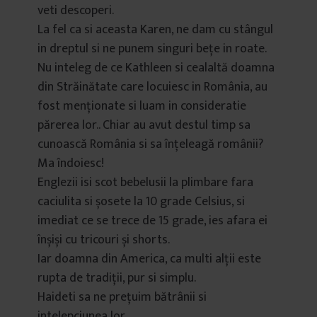
veti descoperi.
La fel ca si aceasta Karen, ne dam cu stângul
in dreptul si ne punem singuri bețe in roate.
Nu inteleg de ce Kathleen si cealaltă doamna
din Străinătate care locuiesc in România, au
fost menționate si luam in consideratie
părerea lor.. Chiar au avut destul timp sa
cunoască România si sa înțeleagă românii?
Ma îndoiesc!
Englezii isi scot bebelusii la plimbare fara
caciulita si șosete la 10 grade Celsius, si
imediat ce se trece de 15 grade, ies afara ei
înșiși cu tricouri și shorts.
Iar doamna din America, ca multi alții este
rupta de tradiții, pur si simplu.
Haideti sa ne prețuim bătrânii si
intelepciunea lor.