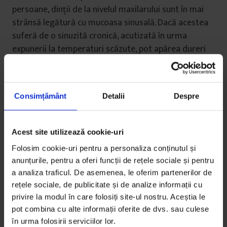
persoane, dinții de la nivelul maxilarului sunt în mai
strânsă legătură cu mucoasa sinusală. Dacă acestea
suferă de o sinuzită cronică, acutizată în urma
expunerii la temperaturi scăzute, pot apărea dureri
difuze. Alte cauze pentru durerile de dinți sunt
parodontitele cronice, adică inflamațiile la nivelul
osului, cauzate de o igienă precară și care se pot
Consimțământ
Detalii
Despre
înrăutăți după un contact prelungit cu aerul rece.
Așadar, curentul nu e nici tipic românesc, nici
Acest site utilizează cookie-uri
responsabil de crimele medicale pentru care e
Folosim cookie-uri pentru a personaliza conținutul și
acuzat. Dar niciuna din aceste explicații nu iluminează
anunțurile, pentru a oferi funcții de rețele sociale și pentru
originea fobiei. Deloc surprinzător, nu există „experți”
a analiza traficul. De asemenea, le oferim partenerilor de
în curent. Așa că, în lipsa lor, propunem noi o teorie:
rețele sociale, de publicitate și de analize informații cu
frigul din comunism (mai bine zis lipsa încălzirii
privire la modul în care folosiți site-ul nostru. Aceștia le
centralizate și „Mai puneți o haină pe voi” a lui
pot combina cu alte informații oferite de dvs. sau culese
Ceaușescu) și proasta izolație a clădirilor construite
în urma folosirii serviciilor lor.