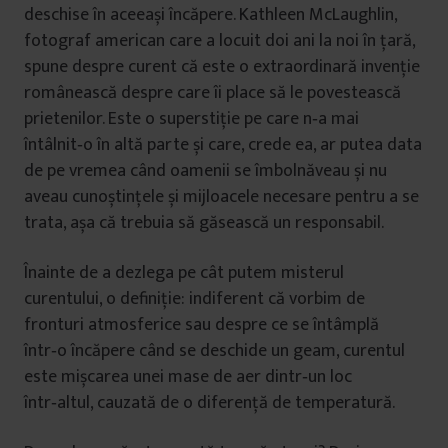
deschise în aceeași încăpere. Kathleen McLaughlin,
fotograf american care a locuit doi ani la noi în țară,
spune despre curent că este o extraordinară invenție
românească despre care îi place să le povestească
prietenilor. Este o superstiție pe care n‑a mai
întâlnit‑o în altă parte și care, crede ea, ar putea data
de pe vremea când oamenii se îmbolnăveau și nu
aveau cunoștințele și mijloacele necesare pentru a se
trata, așa că trebuia să găsească un responsabil.
Înainte de a dezlega pe cât putem misterul
curentului, o definiție: indiferent că vorbim de
fronturi atmosferice sau despre ce se întâmplă
într‑o încăpere când se deschide un geam, curentul
este mișcarea unei mase de aer dintr‑un loc
într‑altul, cauzată de o diferență de temperatură.