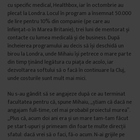
cu specific medical, Healthbox, iar în octombrie au
plecat la Londra. Locul în program a însemnat 50.000
de lire pentru 10% din companie (pe care au
înființat‑o în Marea Britanie), trei luni de mentorat și
contacte cu lumea medicală și de business. După
încheierea programului au decis să își deschidă un
birou la Londra, unde Mihaiu își petrece o mare parte
din timp ținând legătura cu piața de acolo, iar
dezvoltarea softului să o facă în continuare la Cluj,
unde costurile sunt mult mai mici.
Nu s‑au gândit să se angajeze după ce au terminat
facultatea pentru că, spune Mihaiu, „știam că dacă ne
angajam full‑time, cel mai probabil proiectul murea”.
„Plus că, acum doi ani era și un mare tam‑tam făcut
pe start‑upuri și primeam din foarte multe direcții
sfatul: dacă vrei să o faci, fă‑o acum. N‑ai grijile pe