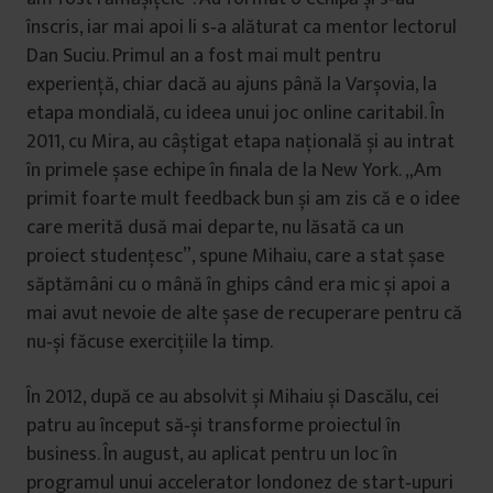
înscris, iar mai apoi li s‑a alăturat ca mentor lectorul
Dan Suciu. Primul an a fost mai mult pentru
experiență, chiar dacă au ajuns până la Varșovia, la
etapa mondială, cu ideea unui joc online caritabil. În
2011, cu Mira, au câștigat etapa națională și au intrat
în primele șase echipe în finala de la New York. „Am
primit foarte mult feedback bun și am zis că e o idee
care merită dusă mai departe, nu lăsată ca un
proiect studențesc”, spune Mihaiu, care a stat șase
săptămâni cu o mână în ghips când era mic și apoi a
mai avut nevoie de alte șase de recuperare pentru că
nu‑și făcuse exercițiile la timp.
În 2012, după ce au absolvit și Mihaiu și Dascălu, cei
patru au început să‑și transforme proiectul în
business. În august, au aplicat pentru un loc în
programul unui accelerator londonez de start‑upuri