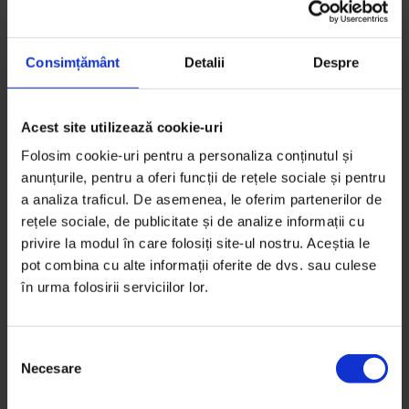
pornești, cum găsești finanțare, cum găsești
co‑fondatori, orice despre
cum să
, dar nu e încă
Consimțământ
Detalii
Despre
suficientă inițiativă. E mult potențial, dar mai durează
până ajungem acolo.”
Acest site utilizează cookie-uri
Dincolo de evenimente, a început să apară și
infrastructura. Clujul, orașul din România poate cel
Folosim cookie-uri pentru a personaliza conținutul și
anunțurile, pentru a oferi funcții de rețele sociale și pentru
mai prietenos cu freelancerii (are trei spații de
a analiza traficul. De asemenea, le oferim partenerilor de
coworking), va avea din toamnă și un accelerator.
rețele sociale, de publicitate și de analize informații cu
Spherik Accelerator e rezultatul unui parteneriat
privire la modul în care folosiți site-ul nostru. Aceștia le
între UBB, Universitatea Tehnică, Banca Transilvania și
pot combina cu alte informații oferite de dvs. sau culese
Liberty Technology Park, înființat în 2013 în locul
în urma folosirii serviciilor lor.
fostei fabrici de mobilă Libertatea. Acceleratorul le
va oferi start‑upurilor spațiu, mentori din România și
străinătate, acces la experți (de la IT la avocați) și
S
Necesare
traininguri pentru dezvoltarea skillurilor soft (de
e
exemplu, managementul conflictului − peste 65%
l