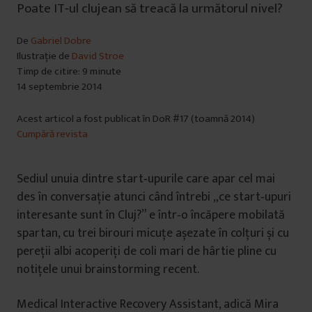
Poate IT‑ul clujean să treacă la următorul nivel?
De
Gabriel Dobre
Ilustrație de
David Stroe
Timp de citire: 9 minute
14 septembrie 2014
Acest articol a fost publicat în DoR #17 (toamnă 2014)
Cumpără revista
Sediul unuia dintre start‑upurile care apar cel mai
des în conversație atunci când întrebi „ce start‑upuri
interesante sunt în Cluj?” e într‑o încăpere mobilată
spartan, cu trei birouri micuțe așezate în colțuri și cu
pereții albi acoperiți de coli mari de hârtie pline cu
notițele unui brainstorming recent.
Medical Interactive Recovery Assistant, adică Mira