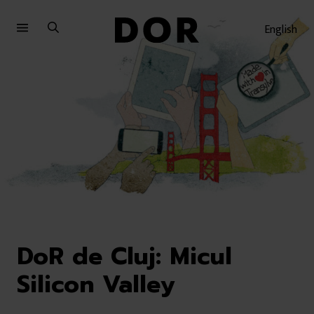
Sari
Sari
la
la
English
meniu
conținut
DoR de Cluj: Micul
Silicon Valley