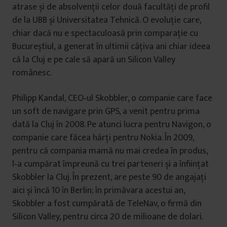
atrase și de absolvenții celor două facultăți de profil
de la UBB și Universitatea Tehnică. O evoluție care,
chiar dacă nu e spectaculoasă prin comparație cu
Bucureștiul, a generat în ultimii câțiva ani chiar ideea
că la Cluj e pe cale să apară un Silicon Valley
românesc.
Philipp Kandal, CEO‑ul Skobbler, o companie care face
un soft de navigare prin GPS, a venit pentru prima
dată la Cluj în 2008. Pe atunci lucra pentru Navigon, o
companie care făcea hărți pentru Nokia. În 2009,
pentru că compania mamă nu mai credea în produs,
l‑a cumpărat împreună cu trei parteneri și a înființat
Skobbler la Cluj. În prezent, are peste 90 de angajați
aici și încă 10 în Berlin; în primăvara acestui an,
Skobbler a fost cumpărată de TeleNav, o firmă din
Silicon Valley, pentru circa 20 de milioane de dolari.