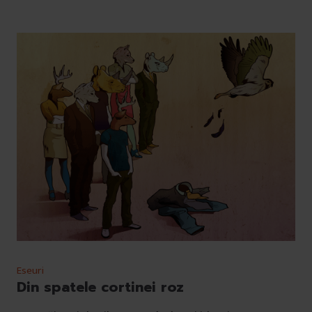
Eseuri
Din spatele cortinei roz