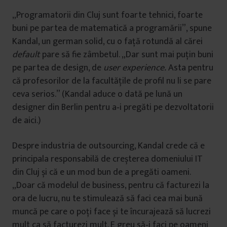
„Programatorii din Cluj sunt foarte tehnici, foarte
buni pe partea de matematică a programării”, spune
Kandal, un german solid, cu o față rotundă al cărei
default
pare să fie zâmbetul. „Dar sunt mai puțin buni
pe partea de design, de
user experience.
Asta pentru
că profesorilor de la facultățile de profil nu li se pare
ceva serios.” (Kandal aduce o dată pe lună un
designer din Berlin pentru a‑i pregăti pe dezvoltatorii
de aici.)
Despre industria de outsourcing, Kandal crede că e
principala responsabilă de creșterea domeniului IT
din Cluj și că e un mod bun de a pregăti oameni.
„Doar că modelul de business, pentru că facturezi la
ora de lucru, nu te stimulează să faci cea mai bună
muncă pe care o poți face și te încurajează să lucrezi
mult ca să facturezi mult. E greu să‑i faci pe oameni