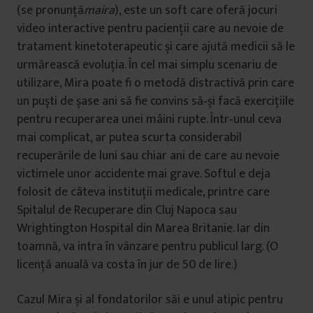
(se pronunță
maira
), este un soft care oferă jocuri
video interactive pentru pacienții care au nevoie de
tratament kinetoterapeutic și care ajută medicii să le
urmărească evoluția. În cel mai simplu scenariu de
utilizare, Mira poate fi o metodă distractivă prin care
un puști de șase ani să fie convins să‑și facă exercițiile
pentru recuperarea unei mâini rupte. Într‑unul ceva
mai complicat, ar putea scurta considerabil
recuperările de luni sau chiar ani de care au nevoie
victimele unor accidente mai grave. Softul e deja
folosit de câteva instituții medicale, printre care
Spitalul de Recuperare din Cluj Napoca sau
Wrightington Hospital din Marea Britanie. Iar din
toamnă, va intra în vânzare pentru publicul larg. (O
licență anuală va costa în jur de 50 de lire.)
Cazul Mira și al fondatorilor săi e unul atipic pentru