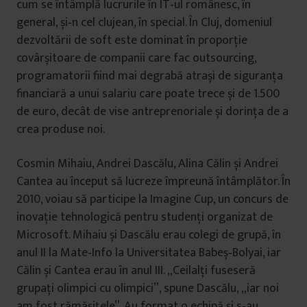
cum se întâmplă lucrurile în IT‑ul românesc, în
general, și‑n cel clujean, în special. În Cluj, domeniul
dezvoltării de soft este dominat în proporție
covârșitoare de companii care fac outsourcing,
programatorii fiind mai degrabă atrași de siguranța
financiară a unui salariu care poate trece și de 1.500
de euro, decât de vise antreprenoriale și dorința de a
crea produse noi.
Cosmin Mihaiu, Andrei Dascălu, Alina Călin și Andrei
Cantea au început să lucreze împreună întâmplător. În
2010, voiau să participe la Imagine Cup, un concurs de
inovație tehnologică pentru studenți organizat de
Microsoft. Mihaiu și Dascălu erau colegi de grupă, în
anul II la Mate‑Info la Universitatea Babeș‑Bolyai, iar
Călin și Cantea erau în anul III. „Ceilalți fuseseră
grupați olimpici cu olimpici”, spune Dascălu, „iar noi
am fost rămășițele”. Au format o echipă și s‑au