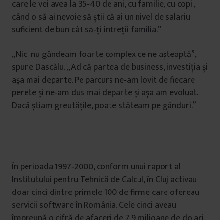
care le vei avea la 35‑40 de ani, cu familie, cu copii,
când o să ai nevoie să știi că ai un nivel de salariu
suficient de bun cât să‑ți întreții familia.”
„Nici nu gândeam foarte complex ce ne așteaptă”,
spune Dascălu. „Adică partea de business, investiția și
așa mai departe. Pe parcurs ne‑am lovit de fiecare
perete și ne‑am dus mai departe și așa am evoluat.
Dacă știam greutățile, poate stăteam pe gânduri.”
În perioada 1997‑2000, conform unui raport al
Institutului pentru Tehnică de Calcul, în Cluj activau
doar cinci dintre primele 100 de firme care ofereau
servicii software în România. Cele cinci aveau
împreună o cifră de afaceri de 7,9 milioane de dolari.