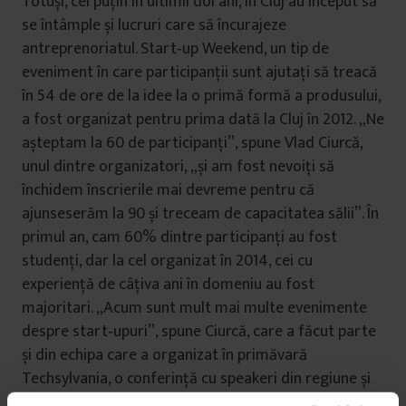
Totuși, cel puțin în ultimii doi ani, în Cluj au început să
se întâmple și lucruri care să încurajeze
antreprenoriatul. Start‑up Weekend, un tip de
eveniment în care participanții sunt ajutați să treacă
în 54 de ore de la idee la o primă formă a produsului,
a fost organizat pentru prima dată la Cluj în 2012. „Ne
așteptam la 60 de participanți”, spune Vlad Ciurcă,
unul dintre organizatori, „și am fost nevoiți să
închidem înscrierile mai devreme pentru că
ajunseserăm la 90 și treceam de capacitatea sălii”. În
primul an, cam 60% dintre participanți au fost
studenți, dar la cel organizat în 2014, cei cu
experiență de câțiva ani în domeniu au fost
majoritari. „Acum sunt mult mai multe evenimente
despre start‑upuri”, spune Ciurcă, care a făcut parte
și din echipa care a organizat în primăvară
Techsylvania, o conferință cu speakeri din regiune și
cu 270 de participanți. „Oamenii pot afla despre cum