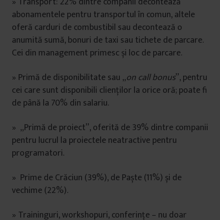
» Transport: 22% dintre companii decontează
abonamentele pentru transportul în comun, altele
oferă carduri de combustibil sau decontează o
anumită sumă, bonuri de taxi sau tichete de parcare.
Cei din management primesc și loc de parcare.
» Primă de disponibilitate sau „
on call bonus
”, pentru
cei care sunt disponibili clienților la orice oră; poate fi
de până la 70% din salariu.
» „Primă de proiect”, oferită de 39% dintre companii
pentru lucrul la proiectele neatractive pentru
programatori.
» Prime de Crăciun (39%), de Paște (11%) și de
vechime (22%).
» Traininguri, workshopuri, conferințe – nu doar