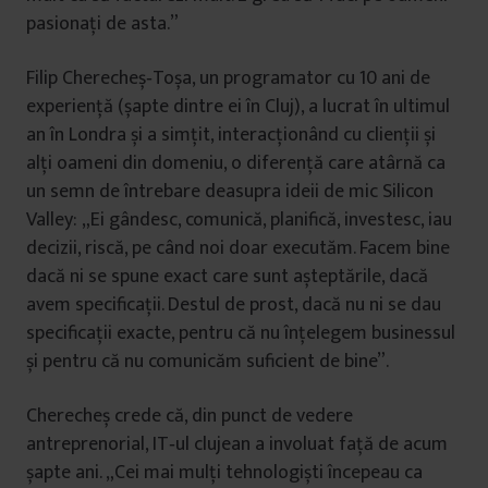
pasionați de asta.”
Filip Cherecheș‑Toșa, un programator cu 10 ani de
experiență (șapte dintre ei în Cluj), a lucrat în ultimul
an în Londra și a simțit, interacționând cu clienții și
alți oameni din domeniu, o diferență care atârnă ca
un semn de întrebare deasupra ideii de mic Silicon
Valley: „Ei gândesc, comunică, planifică, investesc, iau
decizii, riscă, pe când noi doar executăm. Facem bine
dacă ni se spune exact care sunt așteptările, dacă
avem specificații. Destul de prost, dacă nu ni se dau
specificații exacte, pentru că nu înțelegem businessul
și pentru că nu comunicăm suficient de bine”.
Cherecheș crede că, din punct de vedere
antreprenorial, IT‑ul clujean a involuat față de acum
șapte ani. „Cei mai mulți tehnologiști începeau ca