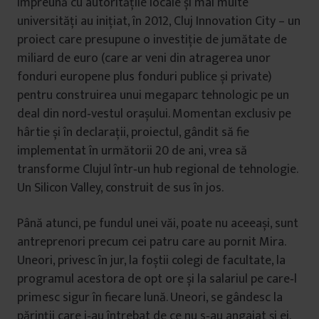
împreună cu autoritățile locale și mai multe
u
universități au inițiat, în 2012, Cluj Innovation City – un
i
proiect care presupune o investiție de jumătate de
miliard de euro (care ar veni din atragerea unor
fonduri europene plus fonduri publice și private)
pentru construirea unui megaparc tehnologic pe un
deal din nord‑vestul orașului. Momentan exclusiv pe
hârtie și în declarații, proiectul, gândit să fie
implementat în următorii 20 de ani, vrea să
transforme Clujul într‑un hub regional de tehnologie.
Un Silicon Valley, construit de sus în jos.
Până atunci, pe fundul unei văi, poate nu aceeași, sunt
antreprenori precum cei patru care au pornit Mira.
Uneori, privesc în jur, la foștii colegi de facultate, la
programul acestora de opt ore și la salariul pe care‑l
primesc sigur în fiecare lună. Uneori, se gândesc la
părinții care i‑au întrebat de ce nu s‑au angajat și ei.