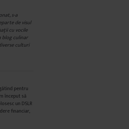
onat, s-a
eparte de visul
ații cu vocile
n blog culinar
iverse culturi
ătind pentru
am început să
folosesc un DSLR
dere financiar,