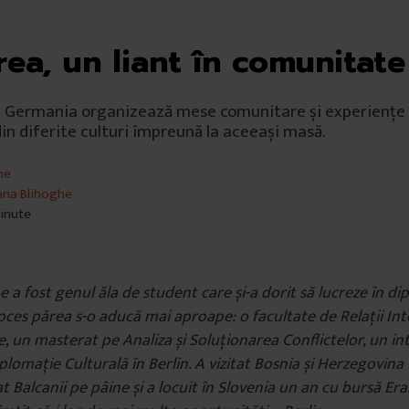
ea, un liant în comunitate
 Germania organizează mese comunitare și experiențe 
n diferite culturi împreună la aceeași masă.
he
ana Blihoghe
minute
e a fost genul ăla de student care și-a dorit să lucreze în di
roces părea s-o aducă mai aproape: o facultate de Relații Int
, un masterat pe Analiza și Soluționarea Conflictelor, un in
plomație Culturală în Berlin. A vizitat Bosnia și Herzegovina 
t Balcanii pe pâine și a locuit în Slovenia un an cu bursă Era