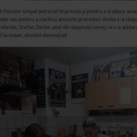
ă folosim timpul petrecut împreună și pentru a traduce anu
ale sau pentru a clarifica anumite proceduri. Vorba s-a răspâ
e oficiale, Stefan Zierke, unul din deputații nemți, ni s-a alătu
ut la ceaun, absolut demențial!