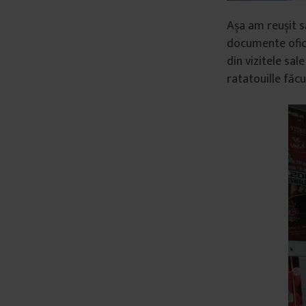
â
Așa am reușit s
n
documente ofici
t
din vizitele sal
u
ratatouille făc
l
u
i