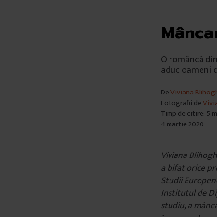
Mâncar
O româncă din
aduc oameni di
De
Viviana Blihog
Fotografii de
Vivi
Timp de citire: 5 
4 martie 2020
Viviana Blihogh
a bifat orice p
Studii Europene
Institutul de Di
studiu, a mânca