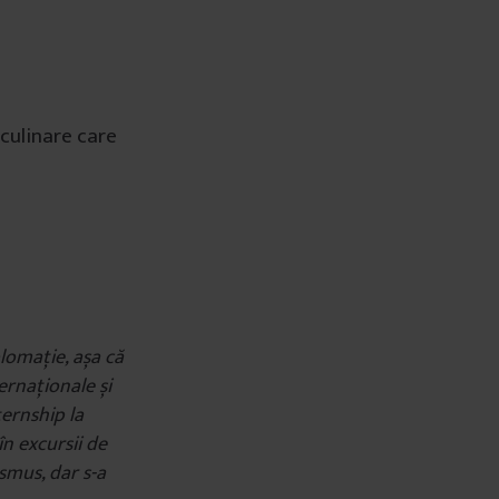
culinare care
plomație, așa că
ernaționale și
ternship la
în excursii de
smus, dar s-a