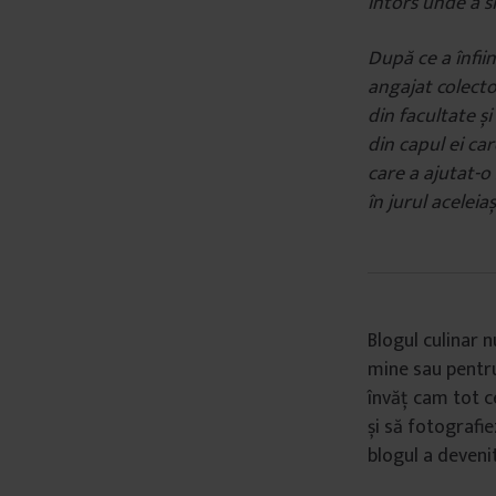
întors unde a s
După ce a înfii
angajat colecto
din facultate și
din capul ei ca
care a ajutat-o
în jurul aceleia
Blogul culinar n
mine sau pentru
învăț cam tot c
și să fotografi
blogul a devenit