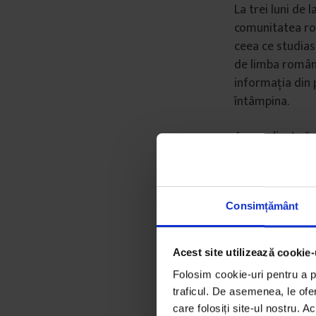
La trei luni de 
comunitatea rom
ceea ce studias
de limba română
informația din 
întâmpina.
Am realizat că 
mesei, la făcut
împreună, vorbi
Cărticica Practi
cât mai multe w
Consimțământ
că sărbătoream
gogoși sau găt
Acest site utilizează cookie-
Folosim cookie-uri pentru a pe
traficul. De asemenea, le ofer
care folosiți site-ul nostru. A