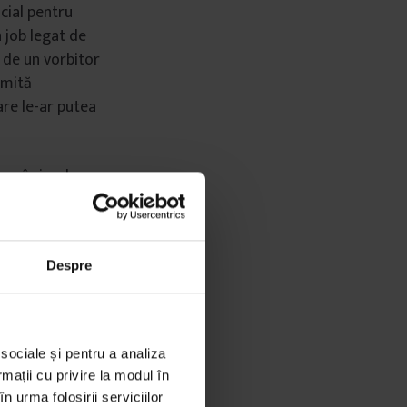
ocial pentru
 job legat de
 de un vorbitor
smită
are le-ar putea
 e în jurul
eva ore
em publicată în
” de a organiza
pentru noi, fie
Despre
amadanului) cu
 sociale și pentru a analiza
rmații cu privire la modul în
n urma folosirii serviciilor