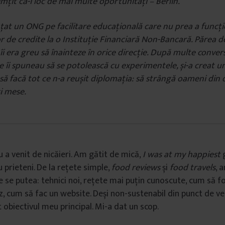
imțit că-i loc de mai multe oportunități – Berlin.
nțat un ONG pe facilitare educațională care nu prea a funcți
r de credite la o Instituție Financiară Non-Bancară. Părea d
 îi era greu să înainteze în orice direcție. După multe convers
re îi spuneau să se potolească cu experimentele, și-a creat u
 să facă tot ce n-a reușit diplomația: să strângă oameni din d
și mese.
u a venit de nicăieri. Am gătit de mică,
I was at my happiest
g
 prieteni. De la rețete simple,
food reviews
și
food travels
, 
e se putea: tehnici noi, rețete mai puțin cunoscute, cum să 
ez, cum să fac un website. Deși non-sustenabil din punct de ve
 obiectivul meu principal. Mi-a dat un scop.