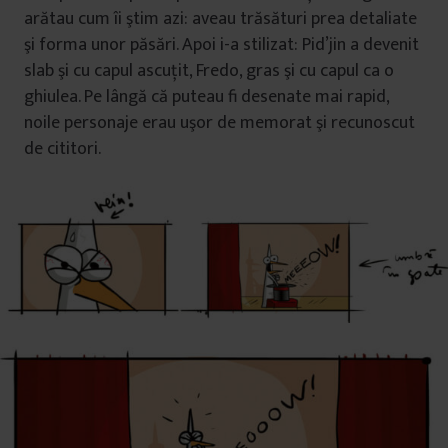
arătau cum îi ştim azi: aveau trăsături prea detaliate
şi forma unor păsări. Apoi i-a stilizat: Pid’jin a devenit
slab şi cu capul ascuţit, Fredo, gras şi cu capul ca o
ghiulea. Pe lângă că puteau fi desenate mai rapid,
noile personaje erau uşor de memorat şi recunoscut
de cititori.