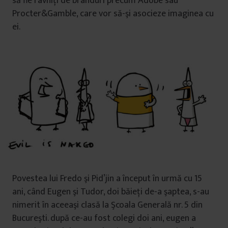
să fie râvniţi de branduri precum Adobe sau
Procter&Gamble, care vor să-şi asocieze imaginea cu
ei.
Povestea lui Fredo şi Pid’jin a început în urmă cu 15
ani, când Eugen şi Tudor, doi băieţi de-a şaptea, s-au
nimerit în aceeaşi clasă la Şcoala Generală nr. 5 din
Bucureşti. după ce-au fost colegi doi ani, eugen a