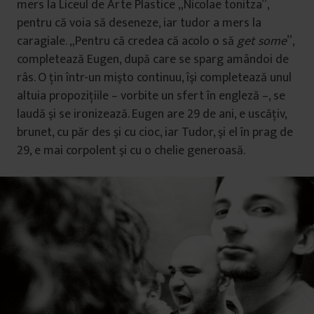
mers la Liceul de Arte Plastice „Nicolae tonitza”,
pentru că voia să deseneze, iar tudor a mers la
caragiale. „Pentru că credea că acolo o să
get some
”,
completează Eugen, după care se sparg amândoi de
râs. O ţin într-un mişto continuu, îşi completează unul
altuia propoziţiile – vorbite un sfert în engleză –, se
laudă şi se ironizează. Eugen are 29 de ani, e uscăţiv,
brunet, cu păr des şi cu cioc, iar Tudor, şi el în prag de
29, e mai corpolent şi cu o chelie generoasă.