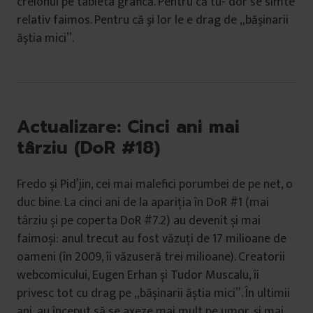
creionul pe tableta grafică. Pentru că tu- dor se simte
relativ faimos. Pentru că şi lor le e drag de „băşinarii
ăştia mici”.
Actualizare: Cinci ani mai
târziu (DoR #18)
Fredo și Pid’jin, cei mai malefici porumbei de pe net, o
duc bine. La cinci ani de la apariția în DoR #1 (mai
târziu și pe coperta DoR #7.2) au devenit și mai
faimoși: anul trecut au fost văzuți de 17 milioane de
oameni (în 2009, îi văzuseră trei milioane). Creatorii
webcomicului, Eugen Erhan și Tudor Muscalu, îi
privesc tot cu drag pe „bășinarii ăștia mici”. În ultimii
ani, au început să se axeze mai mult pe umor, și mai