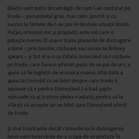
Băieţii sunt puţin dezamăgiţi de cum l-au conturat pe
Fredo – porumbelul gras, mai calm, ipocrit şi cu
succes la femele. Nu l-au pus în destule situaţii limită.
Pid’jin, istericul mic şi prăpădit, este cel care-o
păţeşte mereu. El coace toate planurile de distrugere
a lumii – prin bombe, războaie sau vocea lui Britney
spears – şi tot el şi-o ia. Odată, încercând să-l răzbune
pe Fredo, care fusese şifonat puţin de un pui de urs, a
ajuns să fie înghiţit de ursoaica mamă. Altă dată a
ajuns la Cernobîl cu un bilet despre care Fredo îi
spusese că e pentru Disneyland. I-a luat şapte
episoade să-şi trateze pielea iradiată, pentru ca la
sfârşit să accepte iar un bilet spre Disneyland oferit
de Fredo.
Şi mai frustrante decât rateurile lui în distrugerea
lumii sunt încercările de-a scăpa de virginitate. În