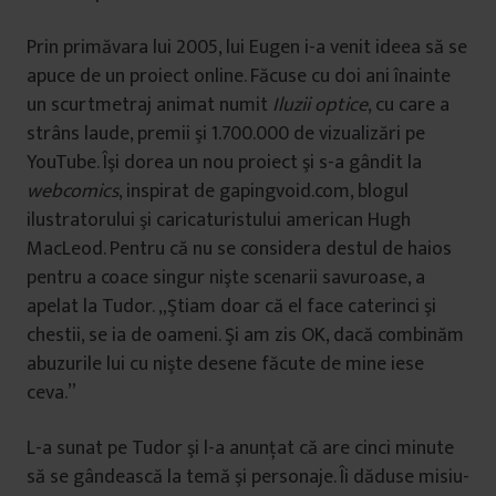
Prin primăvara lui 2005, lui Eugen i-a venit ideea să se
apuce de un proiect online. Făcuse cu doi ani înainte
un scurtmetraj animat numit
Iluzii optice
, cu care a
strâns laude, premii şi 1.700.000 de vizualizări pe
YouTube. Îşi dorea un nou proiect şi s-a gândit la
webcomics
, inspirat de gapingvoid.com, blogul
ilustratorului şi caricaturistului american Hugh
MacLeod. Pentru că nu se considera destul de haios
pentru a coace singur nişte scenarii savuroase, a
apelat la Tudor. „Ştiam doar că el face caterinci şi
chestii, se ia de oameni. Şi am zis OK, dacă combinăm
abuzurile lui cu nişte desene făcute de mine iese
ceva.”
L-a sunat pe Tudor şi l-a anunţat că are cinci minute
să se gândească la temă şi personaje. Îi dăduse misiu-