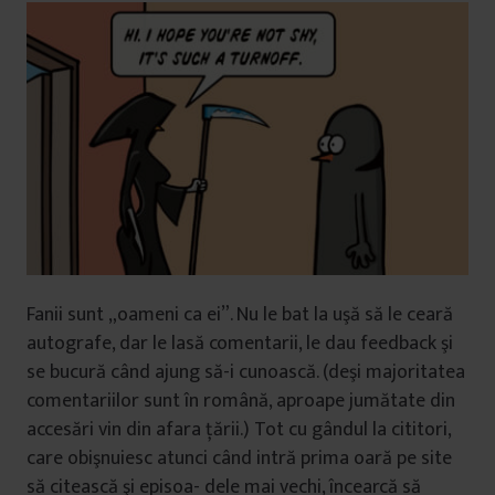
Fanii sunt „oameni ca ei”. Nu le bat la uşă să le ceară
autografe, dar le lasă comentarii, le dau feedback şi
se bucură când ajung să-i cunoască. (deşi majoritatea
comentariilor sunt în română, aproape jumătate din
accesări vin din afara ţării.) Tot cu gândul la cititori,
care obişnuiesc atunci când intră prima oară pe site
să citească şi episoa- dele mai vechi, încearcă să