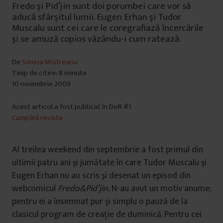
Fredo şi Pid’jin sunt doi porumbei care vor să
aducă sfârşitul lumii. Eugen Erhan şi Tudor
Muscalu sunt cei care le coregrafiază încercările
şi se amuză copios văzându-i cum ratează.
De
Simina Mistreanu
Timp de citire: 8 minute
10 noiembrie 2009
Acest articol a fost publicat în DoR #1
Cumpără revista
Al treilea weekend
din septembrie a fost primul din
ultimii patru ani şi jumătate în care Tudor Muscalu şi
Eugen Erhan nu au scris şi desenat un episod din
webcomicul
Fredo&Pid’jin.
N-au avut un motiv anume;
pentru ei a însemnat pur şi simplu o pauză de la
clasicul program de creaţie de duminică. Pentru cei