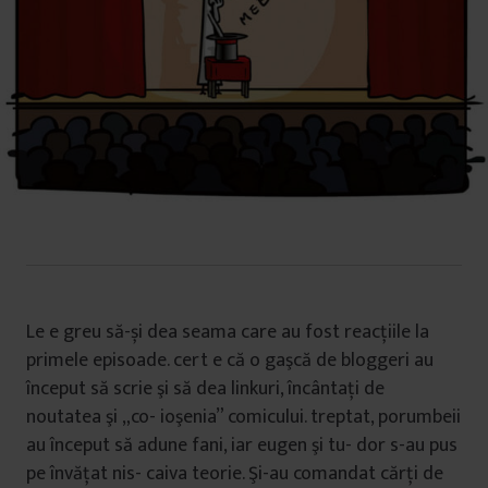
Le e greu să-și dea
seama care au fost reacţiile la
primele episoade. cert e că o gaşcă de bloggeri au
început să scrie şi să dea linkuri, încântaţi de
noutatea şi „co- ioşenia” comicului. treptat, porumbeii
au început să adune fani, iar eugen şi tu- dor s-au pus
pe învăţat nis- caiva teorie. Şi-au comandat cărţi de