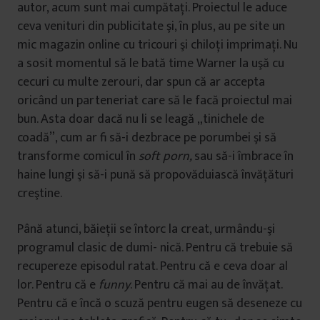
autor, acum sunt mai cumpătaţi. Proiectul le aduce
ceva venituri din publicitate şi, în plus, au pe site un
mic magazin online cu tricouri şi chiloţi imprimaţi. Nu
a sosit momentul să le bată time Warner la uşă cu
cecuri cu multe zerouri, dar spun că ar accepta
oricând un parteneriat care să le facă proiectul mai
bun. Asta doar dacă nu li se leagă „tinichele de
coadă”, cum ar fi să-i dezbrace pe porumbei şi să
transforme comicul în
soft porn,
sau să-i îmbrace în
haine lungi şi să-i pună să propovăduiască învăţături
creştine.
Până atunci, băieţii se întorc la creat, urmându-şi
programul clasic de dumi- nică. Pentru că trebuie să
recupereze episodul ratat. Pentru că e ceva doar al
lor. Pentru că e
funny
. Pentru că mai au de învăţat.
Pentru că e încă o scuză pentru eugen să deseneze cu