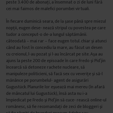
peste 3.400 de abonaţi, a însemnat o zi de luni fără
cei mai faimos de malefici porumbei virtuali.
În fiecare duminică seara, de la şase până spre miezul
nopţii, eugen dese- nează stripul cu povestea pe care
tudor a conceput-o de-a lungul săptămânii.
câteodată – mai rar – face eugen totul. chiar şi atunci
când au fost în concediu la mare, au făcut un desen
cu creionul, l-au pozat şi l-au încărcat pe site. Aşa au
ajuns la peste 200 de episoade în care Fredo şi Pid’jin
încearcă să detoneze rachete nucleare, să
manipuleze politicieni, să facă sex cu veveriţe şi să-l
mănânce pe porumbelul- agent de asigurări
Gugustück. Planurile lor eşuează mai mereu (în afară
de mâncatul lui Gugustück), însă asta nu i-a
împiedicat pe Fredo şi Pid’jin să cuce- rească online-ul
românesc, să fie recomandaţi de zeci de bloggeri şi