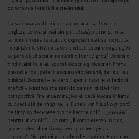
Pid’jin, „porumbel” în limba engleză, dar mai aproape
de scrierea fonetică a cuvântului.
Ca să-i poată citi oricine, au hotărât să-l scrie în
engleză. Le era şi mai simplu. „
Really
, noi nu ştim să
scriem în română atât de expresiv încât să merite să
renunţăm la străinii care ne citesc”, spune eugen. „Mi
se pare că să scrii în română e foarte greu.” Detaliile
fiind stabilite, s-au apucat de scris şi desenat. Primul
episod a fost gata în aceeaşi săptămână, dar nu l-au
publicat. Desenul – pe care Eugen îl face pe o tabletă
grafică – conţinea mulţimi de oameni şi clădiri în
perspectivă. Era prea minuţios şi, dacă ieşeau în lume
cu acest stil de imagine, lui Eugen i-ar fi luat o groază
de timp să deseneze aşa de fiecare dată – „
overkill
pentru un comic”. „Oricum”, îl completează Tudor,
„nu era destul de
funny
, s-o spu- nem pe aia
dreaptă”. Nici primii porumbei desenaţi de Eugen nu