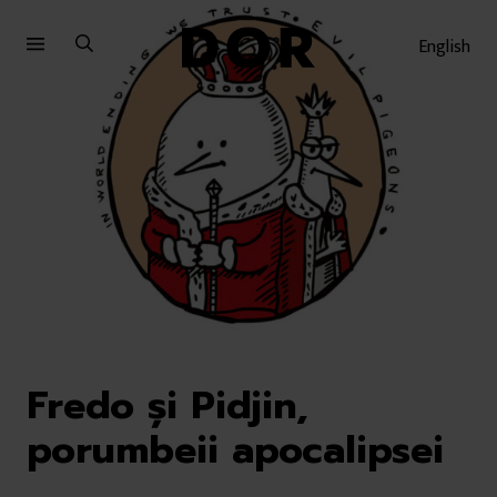
Sari
Sari
la
la
English
meniu
conținut
Fredo și Pidjin,
porumbeii apocalipsei