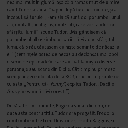
nea mai mult în glumă, aşa că a rămas mut de uimire
când Tudor a sunat înapoi, după fix cinci minute, şi a
început să turuie. „I-am zis că sunt doi porumbei, unul
alb, unul alb, unul gras, unul slab, care vor s-adu- că
sfârşitul lumii”, spune Tudor. „Mă gândisem că
porumbelul alb e simbolul păcii, că ei aduc sfârşitul
lumii, că-s răi, căutasem eu nişte seminţe de năcaz la
ei.” (seminţele astea de necaz au declanşat mai apoi
o serie de episoade în care au luat la mişto diverse
personaje sau scene din Biblie. Cât timp nu primesc
vreo plângere oficială de la BOR, n-au nici o problemă
cu asta. „Pentru că-i
funny”,
explică Tudor. „Dacă e
funny
înseamnă că-i corect.”)
După alte cinci minute, Eugen a sunat din nou, de
data asta pentru titlu. Tudor era pregătit: Fredo, o
combinaţie între Fred Flinstone şi Frodo Baggins, şi