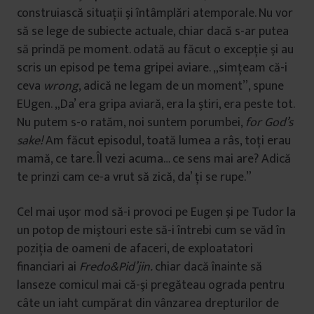
construiască situaţii şi întâmplări atemporale. Nu vor
să se lege de subiecte actuale, chiar dacă s-ar putea
să prindă pe moment. odată au făcut o excepţie şi au
scris un episod pe tema gripei aviare. „simţeam că-i
ceva
wrong
, adică ne legam de un moment”, spune
EUgen. „Da’ era gripa aviară, era la ştiri, era peste tot.
Nu putem s-o ratăm, noi suntem porumbei,
for God’s
sake!
Am făcut episodul, toată lumea a râs, toţi erau
mamă, ce tare. Îl vezi acuma… ce sens mai are? Adică
te prinzi cam ce-a vrut să zică, da’ ţi se rupe.”
Cel mai uşor mod să-i provoci pe Eugen şi pe Tudor la
un potop de miştouri este să-i întrebi cum se văd în
poziţia de oameni de afaceri, de exploatatori
financiari ai
Fredo&Pid’jin.
chiar dacă înainte să
lanseze comicul mai că-şi pregăteau ograda pentru
câte un iaht cumpărat din vânzarea drepturilor de