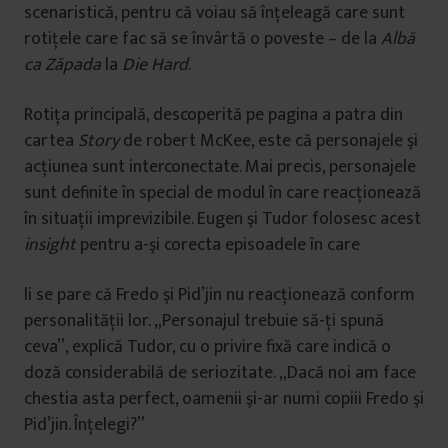
scenaristică, pentru că voiau să înţeleagă care sunt
rotiţele care fac să se învârtă o poveste – de la
Albă
ca Zăpada
la
Die Hard
.
Rotiţa principală, descoperită pe pagina a patra din
cartea
Story
de robert McKee, este că personajele şi
acţiunea sunt interconectate. Mai precis, personajele
sunt definite în special de modul în care reacţionează
în situaţii imprevizibile. Eugen şi Tudor folosesc acest
insight
pentru a-şi corecta episoadele în care
li se pare că Fredo şi Pid’jin nu reacţionează conform
personalităţii lor. „Personajul trebuie să-ţi spună
ceva”, explică Tudor, cu o privire fixă care indică o
doză considerabilă de seriozitate. „Dacă noi am face
chestia asta perfect, oamenii şi-ar numi copiii Fredo şi
Pid’jin. Înţelegi?”