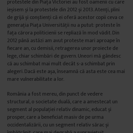
protestele din Piața Victoriei au fost oamenii cu care
ieșisem și la protestele din 2012 și 2013. Atenți, plini
de grijă și conștienți că ei oferă acestor copii ceva ce
generația Piața Universității nu a putut: proteste în
fața cărora politicienii se repliază în mod vădit. Din
2012 până astăzi am avut proteste mari aproape în
fiecare an, cu demisii, retragerea unor proiecte de
lege, chiar schimbări de guvern. Uneori mă gândesc
că au schimbat mai mult decât s-a schimbat prin
alegeri. Dacă este așa, înseamnă că asta este cea mai
mare vulnerabilitate a lor.
România a fost mereu, din punct de vedere
structural, o societate duală, care a amestecat un
segment al populației relativ dinamic, educat și
prosper, care a beneficiat masiv de pe urma
occidentalizării, cu un segment relativ sărac și
îmbătrânit, care mai degrabă a supraviețuit