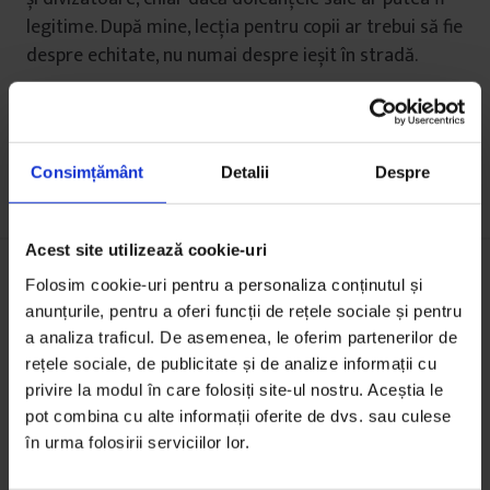
legitime. După mine, lecția pentru copii ar trebui să fie
despre echitate, nu numai despre ieșit în stradă.
Consimțământ
Detalii
Despre
Acest site utilizează cookie-uri
Folosim cookie-uri pentru a personaliza conținutul și
anunțurile, pentru a oferi funcții de rețele sociale și pentru
Acest articol apare și în:
a analiza traficul. De asemenea, le oferim partenerilor de
rețele sociale, de publicitate și de analize informații cu
privire la modul în care folosiți site-ul nostru. Aceștia le
pot combina cu alte informații oferite de dvs. sau culese
în urma folosirii serviciilor lor.