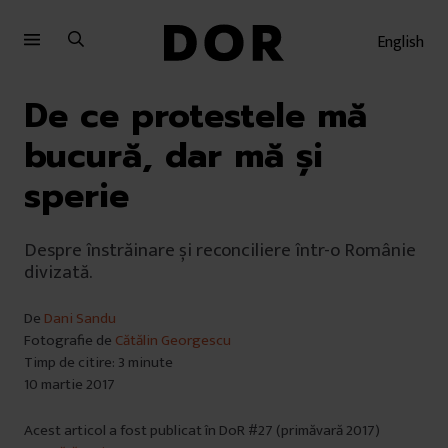
Sari
Sari
la
la
English
meniu
conținut
De ce protestele mă
bucură, dar mă şi
sperie
Despre înstrăinare și reconciliere într-o Românie
divizată.
De
Dani Sandu
Fotografie de
Cătălin Georgescu
Timp de citire: 3 minute
10 martie 2017
Acest articol a fost publicat în DoR #27 (primăvară 2017)