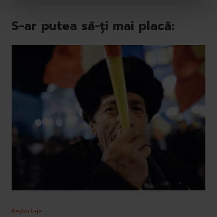
n
t
S-ar putea să-ți mai placă:
u
l
u
i
Reportaje