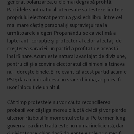
generat polarizarea, ci ele mai degrabă profită.
Partidele sunt natural interesate să testeze limitele
propriului electorat pentru a găsi echilibrul între cel
mai mare câștig personal și supraviețuirea la
următoarele alegeri. Propunându-se ca victimă a
luptei anti-corupție și protector al celor afectați de
creșterea sărăciei, un partid a profitat de această
înstrăinare. Acum este natural avantajat de diviziune,
pentru că și-a convins electoratul că nimeni altcineva
nu-i dorește binele. E irelevant că acest partid acum e
PSD; dacă nimic altceva nu s-ar schimba, ar putea fi
ușor înlocuit de un altul.
Cât timp protestele nu vor căuta reconcilierea,
probabil vor câștiga mereu o luptă civică și vor pierde
ulterior războiul în momentul votului. Pe termen lung,
guvernarea din stradă este nu numai ineficientă, dar
și divizatoare, chiar dacă doleanțele sale ar putea fi