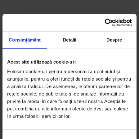
Consimțământ
Detalii
Despre
Acest site utilizează cookie-uri
Folosim cookie-uri pentru a personaliza conținutul și
anunțurile, pentru a oferi funcții de rețele sociale și pentru
Totul se
a analiza traficul. De asemenea, le oferim partenerilor de
rețele sociale, de publicitate și de analize informații cu
privire la modul în care folosiți site-ul nostru. Aceștia le
așază, baby
pot combina cu alte informații oferite de dvs. sau culese
în urma folosirii serviciilor lor.
S