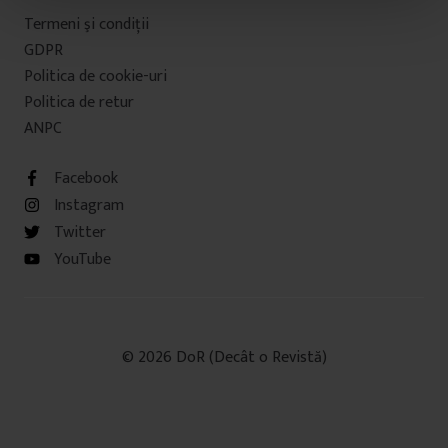
t
Termeni şi condiţii
u
GDPR
l
Politica de cookie-uri
u
Politica de retur
i
ANPC
Facebook
Instagram
Twitter
YouTube
© 2026 DoR (Decât o Revistă)