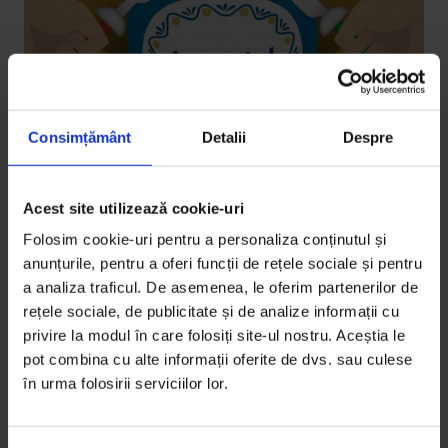
Consimțământ
Detalii
Despre
Eseuri
Maghiarului îi place să caute adevărul
Acest site utilizează cookie-uri
Folosim cookie-uri pentru a personaliza conținutul și
Un scriitor și traducător român de origine maghiară
anunțurile, pentru a oferi funcții de rețele sociale și pentru
retrăiește anii petrecuți între hungarofilie și
a analiza traficul. De asemenea, le oferim partenerilor de
hungaropatie și găsește un fel propriu de a-și
rețele sociale, de publicitate și de analize informații cu
manifesta curajul.
privire la modul în care folosiți site-ul nostru. Aceștia le
pot combina cu alte informații oferite de dvs. sau culese
De
Andrei Dósa
în urma folosirii serviciilor lor.
Ilustrații de
Levente Benedek
Timp de citire: 34 de minute