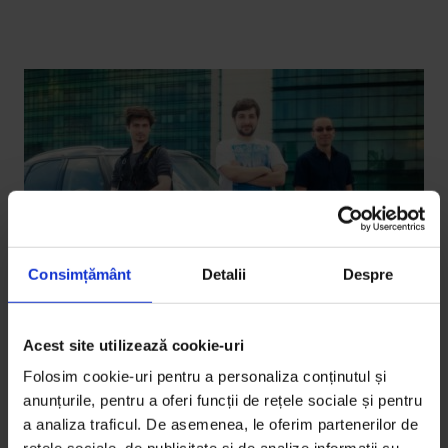
Consimțământ
Detalii
Despre
Acest site utilizează cookie-uri
Folosim cookie-uri pentru a personaliza conținutul și
anunțurile, pentru a oferi funcții de rețele sociale și pentru
Bucuresteanul
,
Texte
a analiza traficul. De asemenea, le oferim partenerilor de
Bucureşteanul: Studenţi printre maşini