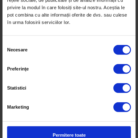
rețele sociale, de publicitate și de analize informații cu
Trei prieteni fac teste auto la sfârșit de săptămână.
privire la modul în care folosiți site-ul nostru. Aceștia le
pot combina cu alte informații oferite de dvs. sau culese
în urma folosirii serviciilor lor.
De
Mădălina Iacob
Fotografie de
Vlad Catană
Timp de citire: 4 minute
24 mai 2014
S
Necesare
e
l
e
Preferinţe
c
ț
i
Statistici
a
c
Marketing
o
n
s
i
Permitere toate