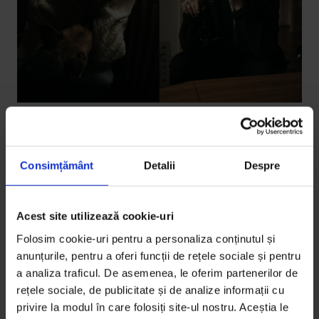
Interviuri
Încredere: O conversație între Raluca
Mărgescu și Nikita Dembinski
Consimțământ
Detalii
Despre
Raluca Mărgescu are 30 de ani și este fotograf. De
curând a câștigat premiul pentru cel mai bun
Acest site utilizează cookie-uri
fotograf al anului la Elle Style Awards. Poate i-ai
Folosim cookie-uri pentru a personaliza conținutul și
văzut munca în revistele Elle, Glamour sau pe coperta
anunțurile, pentru a oferi funcții de rețele sociale și pentru
DoR #44. Nikita Dembinski sau Kadjavsi are 25 de ani,
a analiza traficul. De asemenea, le oferim partenerilor de
este artist, face fotografie și muzică, iar anul trecut a
rețele sociale, de publicitate și de analize informații cu
privire la modul în care folosiți site-ul nostru. Aceștia le
decis să producă primul lui album de muzică, Second