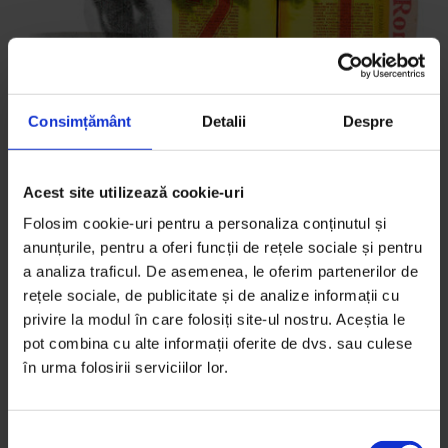
Consimțământ
Detalii
Despre
Eseuri
Acest site utilizează cookie-uri
Victima
Folosim cookie-uri pentru a personaliza conținutul și
Mihail Sebastian și cum reușește ficționalizarea
anunțurile, pentru a oferi funcții de rețele sociale și pentru
a analiza traficul. De asemenea, le oferim partenerilor de
istoriei să ne scape de responsabilități.
rețele sociale, de publicitate și de analize informații cu
privire la modul în care folosiți site-ul nostru. Aceștia le
De
Philip Ó Ceallaigh
pot combina cu alte informații oferite de dvs. sau culese
Traducere de
Alina Purcaru
în urma folosirii serviciilor lor.
Ilustrație de
Ionuț Rădulescu
Timp de citire: 26 de minute
7 noiembrie 2012
S