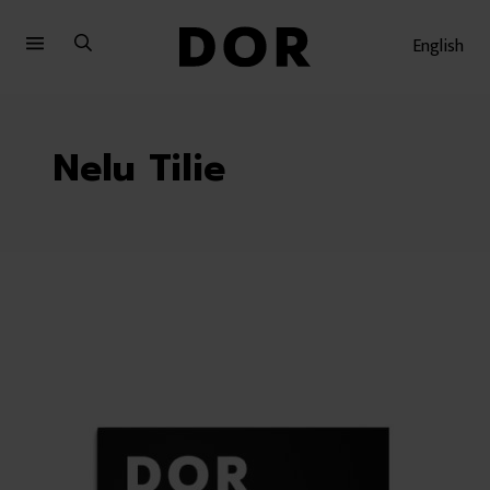
Sari
Sari
la
la
English
meniu
conținut
Nelu Tilie