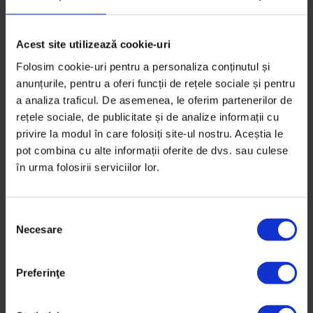
30 octombrie 2016
Acest site utilizează cookie-uri
Folosim cookie-uri pentru a personaliza conținutul și
anunțurile, pentru a oferi funcții de rețele sociale și pentru
a analiza traficul. De asemenea, le oferim partenerilor de
rețele sociale, de publicitate și de analize informații cu
privire la modul în care folosiți site-ul nostru. Aceștia le
pot combina cu alte informații oferite de dvs. sau culese
în urma folosirii serviciilor lor.
S
Necesare
e
l
e
Preferinţe
Portrete
c
[Colectiv] Balada lui Nelu Tilie
ț