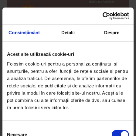
Consimțământ
Detalii
Despre
Acest site utilizează cookie-uri
Intimitate
Lucruri fără sens
Folosim cookie-uri pentru a personaliza conținutul și
anunțurile, pentru a oferi funcții de rețele sociale și pentru
Obiecte, identități și cum le facem loc.
a analiza traficul. De asemenea, le oferim partenerilor de
rețele sociale, de publicitate și de analize informații cu
De
Margot Miller
privire la modul în care folosiți site-ul nostru. Aceștia le
Traducere de
Anca Bărbulescu
pot combina cu alte informații oferite de dvs. sau culese
Ilustrație de
George Roșu
în urma folosirii serviciilor lor.
Timp de citire: 8 minute
24 iunie 2016
S
Necesare
e