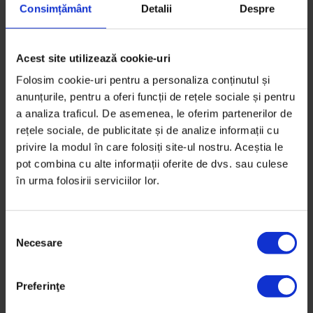
Translated by
Ioana Pelehatăi
Consimțământ
Detalii
Despre
Proofread by
Margot Miller
Timp de citire: 37 de minute
15 decembrie 2016
Acest site utilizează cookie-uri
Folosim cookie-uri pentru a personaliza conținutul și
anunțurile, pentru a oferi funcții de rețele sociale și pentru
a analiza traficul. De asemenea, le oferim partenerilor de
rețele sociale, de publicitate și de analize informații cu
privire la modul în care folosiți site-ul nostru. Aceștia le
pot combina cu alte informații oferite de dvs. sau culese
în urma folosirii serviciilor lor.
S
Necesare
e
l
e
Preferinţe
c
ț