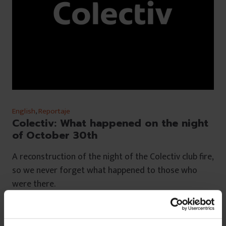
English
,
Reportaje
Colectiv: What happened on the night
of October 30th
A reconstruction of the night of the Colectiv club fire,
so we never forget what happened to those who
were there.
De
Ana Maria Ciobanu
,
Andreea Giuclea
,
Oana Sandu
,
Cristian
Lupșa
și
Irina Tacu