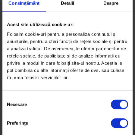
4 decembrie 2015
Consimțământ
Detalii
Despre
Acest site utilizează cookie-uri
Folosim cookie-uri pentru a personaliza conținutul și
anunțurile, pentru a oferi funcții de rețele sociale și pentru
a analiza traficul. De asemenea, le oferim partenerilor de
rețele sociale, de publicitate și de analize informații cu
privire la modul în care folosiți site-ul nostru. Aceștia le
pot combina cu alte informații oferite de dvs. sau culese
în urma folosirii serviciilor lor.
S
Necesare
e
l
e
Preferinţe
c
Bucuresteanul
,
Texte
ț