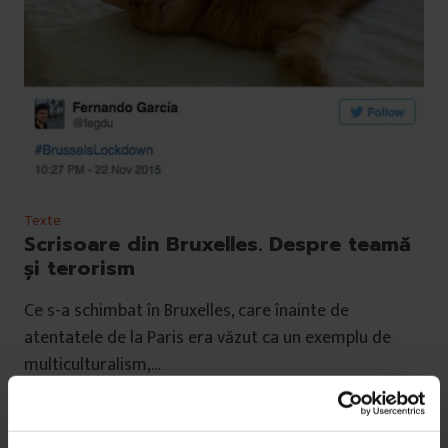
Texte
Scrisoare din Bruxelles. Despre teamă
și terorism
Ce s-a schimbat în Bruxelles, care înainte de
atentatele de la Paris era văzut ca un exemplu de
multiculturalism,…
De
Ana Lodroman
Timp de citire: 6 minute