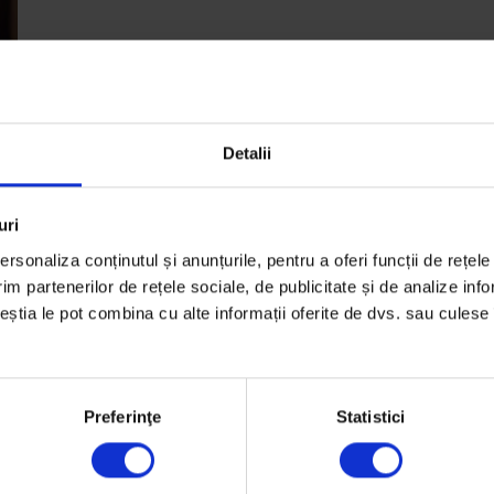
Detalii
uri
rsonaliza conținutul și anunțurile, pentru a oferi funcții de rețele
im partenerilor de rețele sociale, de publicitate și de analize info
ceștia le pot combina cu alte informații oferite de dvs. sau culese î
u
Preferinţe
Statistici