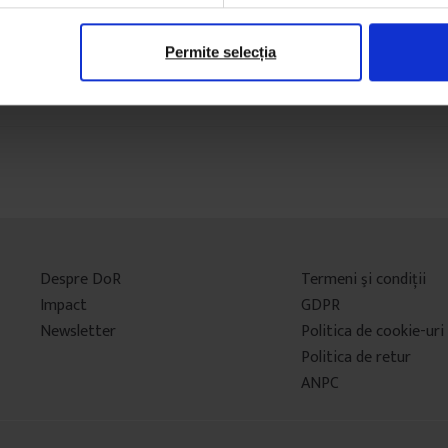
Permite selecția
Despre DoR
Termeni şi condiţii
Impact
GDPR
Newsletter
Politica de cookie-uri
Politica de retur
ANPC