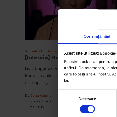
Consimțământ
Actualizator
,
Texte
Acest site utilizează cookie-
[Interviu] Hotelul Dallas
Folosim cookie-uri pentru a pe
Livia Ungur a crescut cu serialul „Dallas” în
traficul. De asemenea, le ofer
care folosiți site-ul nostru. A
România anilor ’80 și a folosit fascinația pentr
lor.
el, proprie și…
S
De
Dana Knight
Necesare
e
Timp de citire: 9 minute
l
10 mai 2016
e